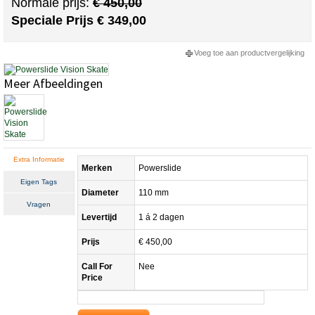
Normale prijs:
€ 450,00
Speciale Prijs
€ 349,00
Voeg toe aan productvergelijking
Meer Afbeeldingen
Extra Informatie
Merken
Powerslide
Eigen Tags
Diameter
110 mm
Vragen
Levertijd
1 á 2 dagen
Prijs
€ 450,00
Call For
Nee
Price