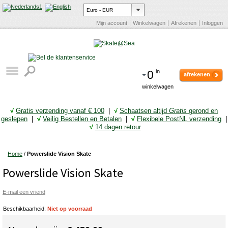
Mijn account
Winkelwagen
Afrekenen
Inloggen
0
in
afrekenen
winkelwagen
√
Gratis verzending vanaf € 10
0
|
√
Schaatsen altijd
Gratis
gerond en
geslepen
|
√
Veilig Bestellen en Betalen
|
√
Flexibele PostNL verzending
|
√
14 dagen retour
Home
/
Powerslide Vision Skate
Powerslide Vision Skate
E-mail een vriend
Beschikbaarheid:
Niet op voorraad