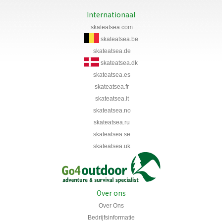
Internationaal
skateatsea.com
skateatsea.be
skateatsea.de
skateatsea.dk
skateatsea.es
skateatsea.fr
skateatsea.it
skateatsea.no
skateatsea.ru
skateatsea.se
skateatsea.uk
Over ons
Over Ons
Bedrijfsinformatie