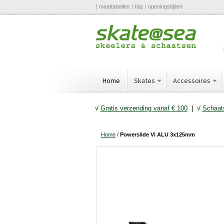
maattabellen
faq
openingstijden
Home
Skates
Accessoires
√
Gratis verzending vanaf € 10
0
|
√
Schaats
Home
/
Powerslide Vi ALU 3x125mm