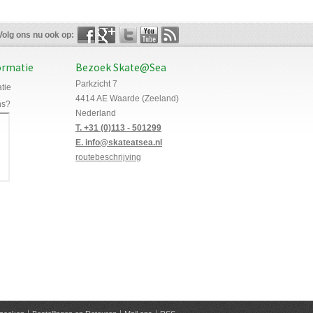
Volg ons nu ook op:
ormatie
Bezoek Skate@Sea
Parkzicht 7
tie
4414 AE Waarde (Zeeland)
ns?
Nederland
T. +31 (0)113 - 501299
E. info@skateatsea.nl
routebeschrijving