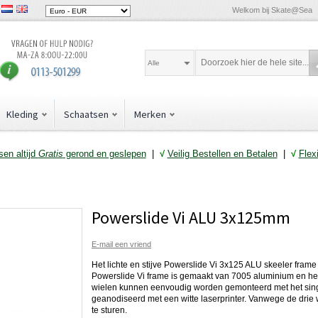
Welkom bij Skate@Sea
Alle
Kleding
Schaatsen
Merken
en altijd
Gratis
gerond en geslepen
|
√
Veilig Bestellen en Betalen
|
√
Flex
Powerslide Vi ALU 3x125mm
E-mail een vriend
Het lichte en stijve Powerslide Vi 3x125 ALU skeeler frame 
Powerslide Vi frame is gemaakt van 7005 aluminium en h
wielen kunnen eenvoudig worden gemonteerd met het single
geanodiseerd met een witte laserprinter. Vanwege de drie w
te sturen.