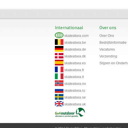
Internationaal
Over ons
skateatsea.com
Over Ons
skateatsea.be
Bedrijfsinformatie
skateatsea.de
Vacatures
skateatsea.dk
Verzending
skateatsea.es
Slijpen en Onder
skateatsea.fr
skateatsea.it
skateatsea.no
skateatsea.ru
skateatsea.se
skateatsea.uk