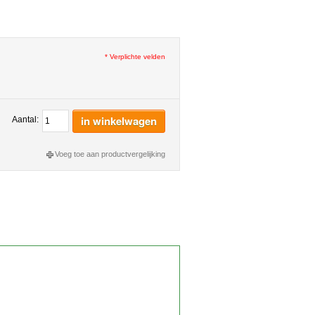
* Verplichte velden
in winkelwagen
Aantal:
Voeg toe aan productvergelijking