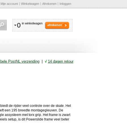
Mijn account
Winkelwagen
Afrekenen
Inloggen
0
in winkelwagen
afrekenen
ibele PostNL verzending
|
√
14 dagen retour
biedt de rijder veel controle over de skate. Het
eeft een 195 breedte montagegleuven. De
 assysteem met torx grip. Het frame is zwart
iels setup, is dit Powerslide frame veel beter