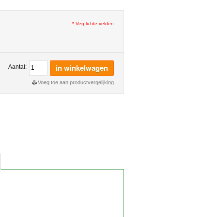
* Verplichte velden
in winkelwagen
Aantal:
Voeg toe aan productvergelijking