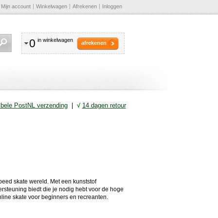
Mijn account
Winkelwagen
Afrekenen
Inloggen
0
in winkelwagen
afrekenen
ibele PostNL verzending
|
√
14 dagen retour
 speed skate wereld. Met een kunststof
ersteuning biedt die je nodig hebt voor de hoge
nline skate voor beginners en recreanten.