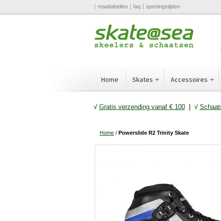
maattabellen
faq
openingstijden
Home
Skates
Accessoires
√
Gratis verzending vanaf € 10
0
|
√
Schaats
Home
/
Powerslide R2 Trinity Skate