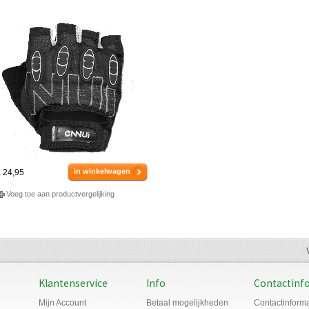
in winkelwagen
 24,95
Voeg toe aan productvergelijking
Klantenservice
Info
Contactinf
Mijn Account
Betaal mogelijkheden
Contactinforma