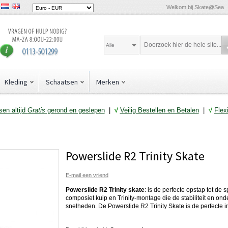
Welkom bij Skate@Sea
Alle
Kleding
Schaatsen
Merken
en altijd
Gratis
gerond en geslepen
|
√
Veilig Bestellen en Betalen
|
√
Flex
Powerslide R2 Trinity Skate
E-mail een vriend
Powerslide R2 Trinity skate
: is de perfecte opstap tot de
composiet kuip en Trinity-montage die de stabiliteit en ond
snelheden. De Powerslide R2 Trinity Skate is de perfecte i