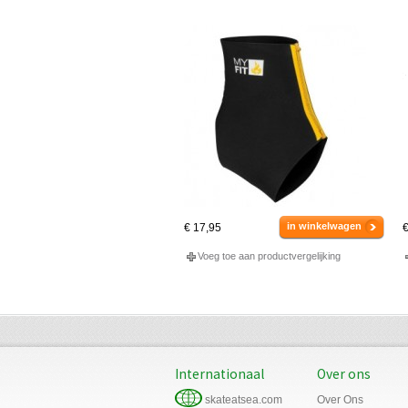
in winkelwagen
€ 17,95
€
Voeg toe aan productvergelijking
Internationaal
Over ons
skateatsea.com
Over Ons