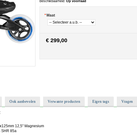
Beschikbaarheid:
Op voorraad
*
Maat
€ 299,00
Ook aanbevolen
Verwante producten
Eigen tags
Vragen
:
y 3x125mm 12,5" Magnesium
mm SHR 85a