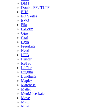
DMT
Double FF / TLTF
EHS
EO Skates
EVO
Fila
G-Form
Giro
Graf
Gyro
Freeskate
Head
HTB
Hunter
IceTec
Löffler
Luigino
Lundhags
Maplez
Marchese
Matter
MenM Iceskate
Move
MPC
NTB