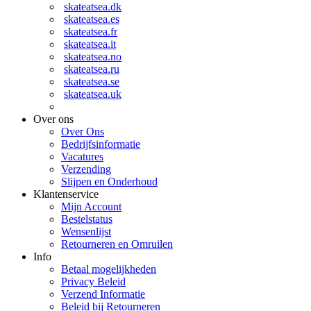
skateatsea.dk
skateatsea.es
skateatsea.fr
skateatsea.it
skateatsea.no
skateatsea.ru
skateatsea.se
skateatsea.uk
Over ons
Over Ons
Bedrijfsinformatie
Vacatures
Verzending
Slijpen en Onderhoud
Klantenservice
Mijn Account
Bestelstatus
Wensenlijst
Retourneren en Omruilen
Info
Betaal mogelijkheden
Privacy Beleid
Verzend Informatie
Beleid bij Retourneren