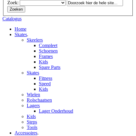
Zoek:
Zoeken
Catalogus
Home
Skates
.
Skeelers
Compleet
Schoenen
Frames
Kids
Spare Parts
Skates
Fitness
Speed
Kids
Wielen
Rolschaatsen
Lagers
Lager Onderhoud
Kids
Steps
Tools
Accessoires
.