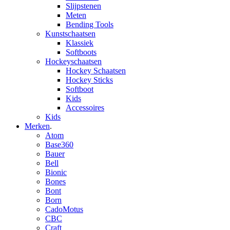
Slijpstenen
Meten
Bending Tools
Kunstschaatsen
Klassiek
Softboots
Hockeyschaatsen
Hockey Schaatsen
Hockey Sticks
Softboot
Kids
Accessoires
Kids
Merken
.
Atom
Base360
Bauer
Bell
Bionic
Bones
Bont
Born
CadoMotus
CBC
Craft