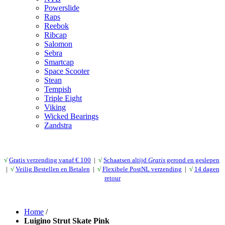
Powerslide
Raps
Reebok
Ribcap
Salomon
Sebra
Smartcap
Space Scooter
Stean
Tempish
Triple Eight
Viking
Wicked Bearings
Zandstra
√
Gratis verzending vanaf € 10
0
|
√
Schaatsen altijd
Gratis
gerond en geslepen
|
√
Veilig Bestellen en Betalen
|
√
Flexibele PostNL verzending
|
√
14 dagen
retour
Home
/
Luigino Strut Skate Pink