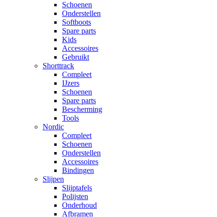
Schoenen
Onderstellen
Softboots
Spare parts
Kids
Accessoires
Gebruikt
Shorttrack
Compleet
IJzers
Schoenen
Spare parts
Bescherming
Tools
Nordic
Compleet
Schoenen
Onderstellen
Accessoires
Bindingen
Slijpen
Slijptafels
Polijsten
Onderhoud
Afbramen