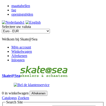
maattabellen
faq
openingstijden
Selecteer uw valuta
Welkom bij Skate@Sea
Mijn account
Winkelwagen
Afrekenen
Inloggen
Skate@Sea
0
in winkelwagen
Afrekenen
Catalogus
Zoeken
Search Site