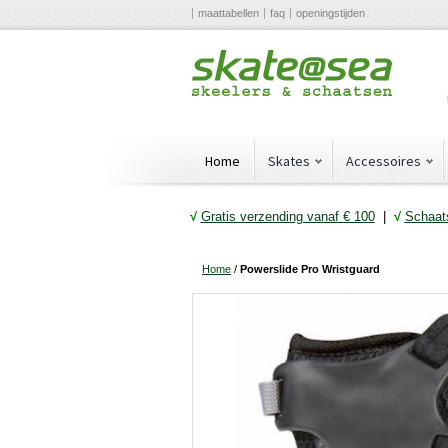
maattabellen
faq
openingstijden
Home
Skates
Accessoires
√
Gratis verzending vanaf € 10
0
|
√
Schaats
Home
/
Powerslide Pro Wristguard