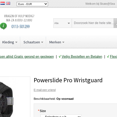
Welkom bij Skate@Sea
Alle
Kleding
Schaatsen
Merken
en altijd
Gratis
gerond en geslepen
|
√
Veilig Bestellen en Betalen
|
√
Flex
Powerslide Pro Wristguard
E-mail een vriend
Beschikbaarheid:
Op voorraad
*
Size