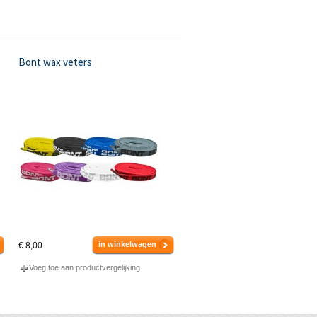
Bont wax veters
in winkelwagen
€ 8,00
Voeg toe aan productvergelijking