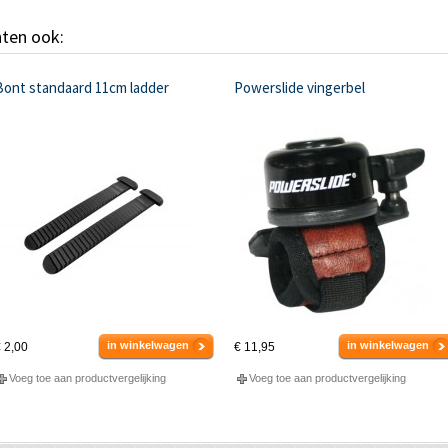
hten ook:
Bont standaard 11cm ladder
Powerslide vingerbel
in winkelwagen
in winkelwagen
 2,00
€ 11,95
Voeg toe aan productvergelijking
Voeg toe aan productvergelijking