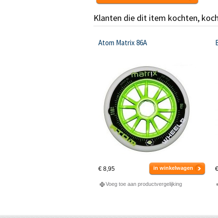
Klanten die dit item kochten, koc
Atom Matrix 86A
in winkelwagen
€ 8,95
€
Voeg toe aan productvergelijking