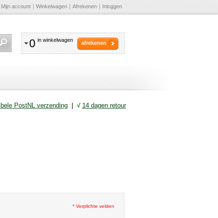
Mijn account
Winkelwagen
Afrekenen
Inloggen
0
in winkelwagen
afrekenen
ibele PostNL verzending
|
√
14 dagen retour
* Verplichte velden