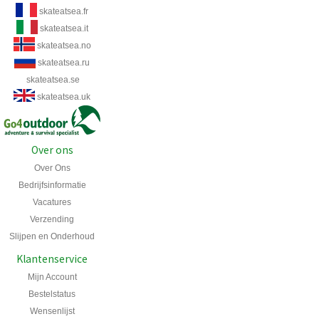
skateatsea.fr
skateatsea.it
skateatsea.no
skateatsea.ru
skateatsea.se
skateatsea.uk
Over ons
Over Ons
Bedrijfsinformatie
Vacatures
Verzending
Slijpen en Onderhoud
Klantenservice
Mijn Account
Bestelstatus
Wensenlijst