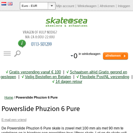
Mijn account
Winkelwagen
Afrekenen
Inloggen
0
in winkelwagen
afrekenen
√
Gratis verzending vanaf € 10
0
|
√
Schaatsen altijd
Gratis
gerond en
geslepen
|
√
Veilig Bestellen en Betalen
|
√
Flexibele PostNL verzending
|
√
14 dagen retour
Home
/
Powerslide Phuzion 6 Pure
Powerslide Phuzion 6 Pure
E-mail een vriend
De Powerslide Phuzion 6 Pure skate is zowel met 100 mm als met 90 mm te
verkrijgen en is hierdoor een geweldige tour / fitnes skate. Let op de skate valt