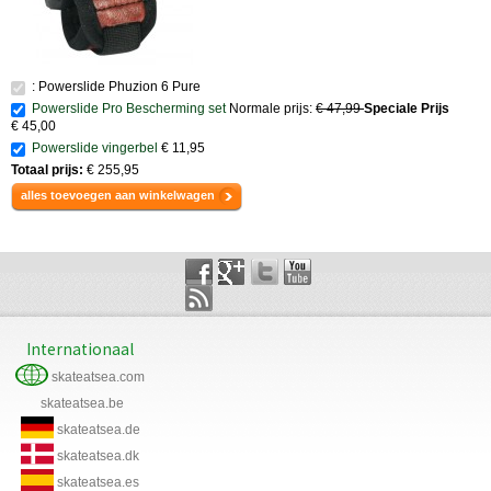
: Powerslide Phuzion 6 Pure
Powerslide Pro Bescherming set
Normale prijs:
€ 47,99
Speciale Prijs
€ 45,00
Powerslide vingerbel
€ 11,95
Totaal prijs:
€ 255,95
alles toevoegen aan winkelwagen
Internationaal
skateatsea.com
skateatsea.be
skateatsea.de
skateatsea.dk
skateatsea.es