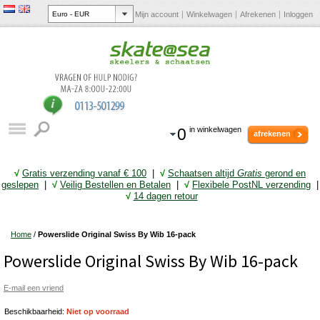
Mijn account
Winkelwagen
Afrekenen
Inloggen
0
in winkelwagen
afrekenen
√
Gratis verzending vanaf € 10
0
|
√
Schaatsen altijd
Gratis
gerond en
geslepen
|
√
Veilig Bestellen en Betalen
|
√
Flexibele PostNL verzending
|
√
14 dagen retour
Home
/
Powerslide Original Swiss By Wib 16-pack
Powerslide Original Swiss By Wib 16-pack
E-mail een vriend
Beschikbaarheid:
Niet op voorraad