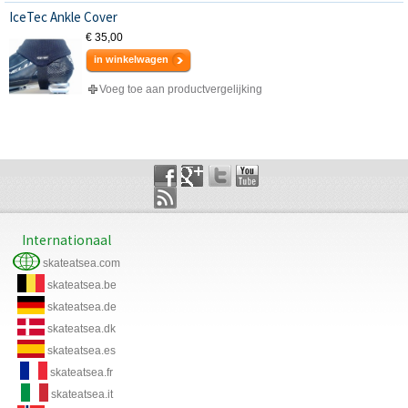
IceTec Ankle Cover
€ 35,00
in winkelwagen
Voeg toe aan productvergelijking
Internationaal
skateatsea.com
skateatsea.be
skateatsea.de
skateatsea.dk
skateatsea.es
skateatsea.fr
skateatsea.it