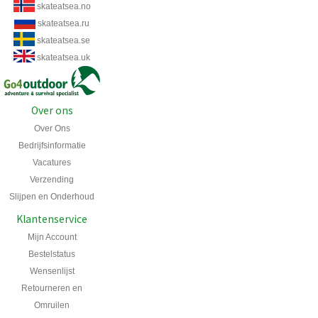
skateatsea.no
skateatsea.ru
skateatsea.se
skateatsea.uk
Over ons
Over Ons
Bedrijfsinformatie
Vacatures
Verzending
Slijpen en Onderhoud
Klantenservice
Mijn Account
Bestelstatus
Wensenlijst
Retourneren en
Omruilen