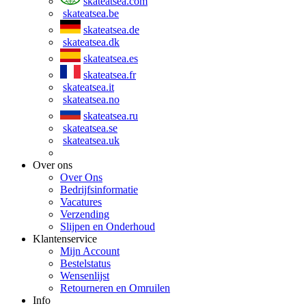
skateatsea.com
skateatsea.be
skateatsea.de
skateatsea.dk
skateatsea.es
skateatsea.fr
skateatsea.it
skateatsea.no
skateatsea.ru
skateatsea.se
skateatsea.uk
Over ons
Over Ons
Bedrijfsinformatie
Vacatures
Verzending
Slijpen en Onderhoud
Klantenservice
Mijn Account
Bestelstatus
Wensenlijst
Retourneren en Omruilen
Info