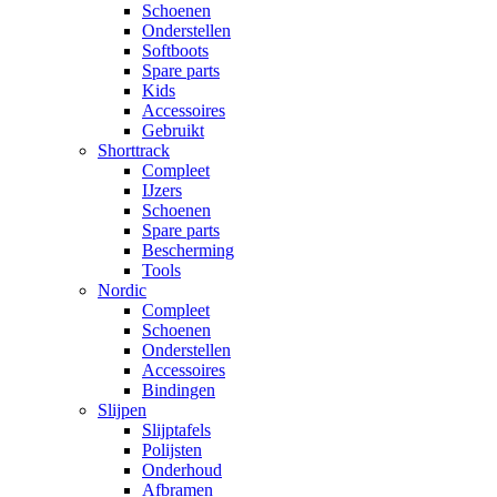
Schoenen
Onderstellen
Softboots
Spare parts
Kids
Accessoires
Gebruikt
Shorttrack
Compleet
IJzers
Schoenen
Spare parts
Bescherming
Tools
Nordic
Compleet
Schoenen
Onderstellen
Accessoires
Bindingen
Slijpen
Slijptafels
Polijsten
Onderhoud
Afbramen