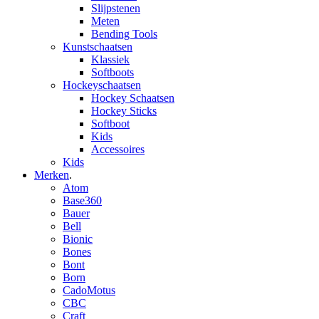
Slijpstenen
Meten
Bending Tools
Kunstschaatsen
Klassiek
Softboots
Hockeyschaatsen
Hockey Schaatsen
Hockey Sticks
Softboot
Kids
Accessoires
Kids
Merken
.
Atom
Base360
Bauer
Bell
Bionic
Bones
Bont
Born
CadoMotus
CBC
Craft