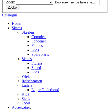
Zoek:
Zoeken
Catalogus
Home
Skates
.
Skeelers
Compleet
Schoenen
Frames
Kids
Spare Parts
Skates
Fitness
Speed
Kids
Wielen
Rolschaatsen
Lagers
Lager Onderhoud
Kids
Steps
Tools
Accessoires
.