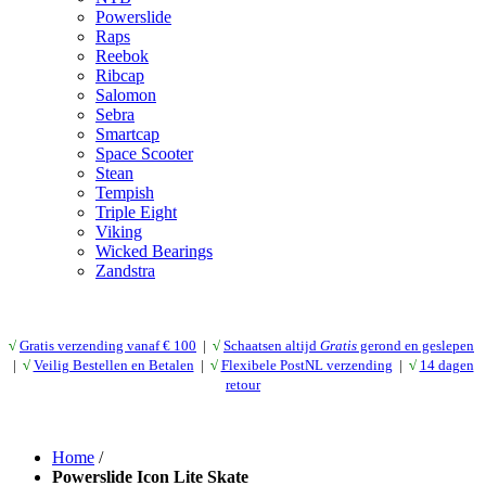
Powerslide
Raps
Reebok
Ribcap
Salomon
Sebra
Smartcap
Space Scooter
Stean
Tempish
Triple Eight
Viking
Wicked Bearings
Zandstra
√
Gratis verzending vanaf € 10
0
|
√
Schaatsen altijd
Gratis
gerond en geslepen
|
√
Veilig Bestellen en Betalen
|
√
Flexibele PostNL verzending
|
√
14 dagen
retour
Home
/
Powerslide Icon Lite Skate