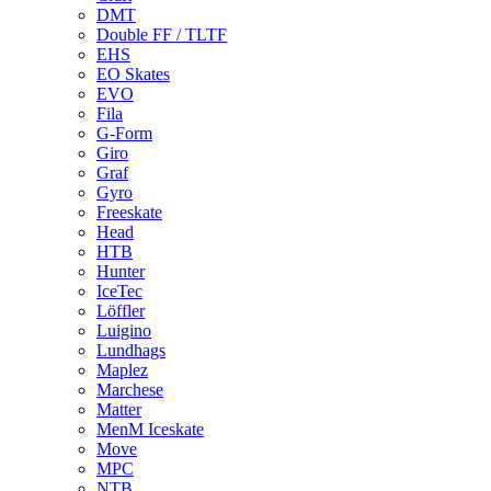
DMT
Double FF / TLTF
EHS
EO Skates
EVO
Fila
G-Form
Giro
Graf
Gyro
Freeskate
Head
HTB
Hunter
IceTec
Löffler
Luigino
Lundhags
Maplez
Marchese
Matter
MenM Iceskate
Move
MPC
NTB