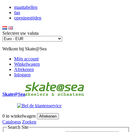
maattabellen
faq
openingstijden
Selecteer uw valuta
Welkom bij Skate@Sea
Mijn account
Winkelwagen
Afrekenen
Inloggen
Skate@Sea
0
in winkelwagen
Afrekenen
Catalogus
Zoeken
Search Site