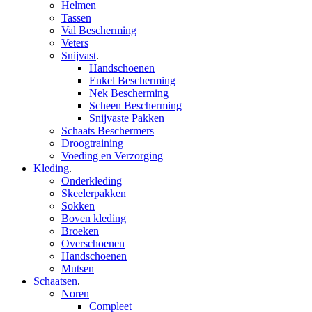
Helmen
Tassen
Val Bescherming
Veters
Snijvast
.
Handschoenen
Enkel Bescherming
Nek Bescherming
Scheen Bescherming
Snijvaste Pakken
Schaats Beschermers
Droogtraining
Voeding en Verzorging
Kleding
.
Onderkleding
Skeelerpakken
Sokken
Boven kleding
Broeken
Overschoenen
Handschoenen
Mutsen
Schaatsen
.
Noren
Compleet