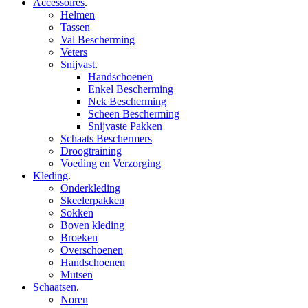
Accessoires
.
Helmen
Tassen
Val Bescherming
Veters
Snijvast
.
Handschoenen
Enkel Bescherming
Nek Bescherming
Scheen Bescherming
Snijvaste Pakken
Schaats Beschermers
Droogtraining
Voeding en Verzorging
Kleding
.
Onderkleding
Skeelerpakken
Sokken
Boven kleding
Broeken
Overschoenen
Handschoenen
Mutsen
Schaatsen
.
Noren