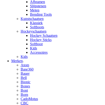
Afbramen
Slijpstenen
Meten
Bending Tools
Kunstschaatsen
Klassiek
Softboots
Hockeyschaatsen
Hockey Schaatsen
Hockey Sticks
Softboot
Kids
Accessoires
Kids
Merken
.
Atom
Base360
Bauer
Bell
Bionic
Bones
Bont
Born
CadoMotus
CBC