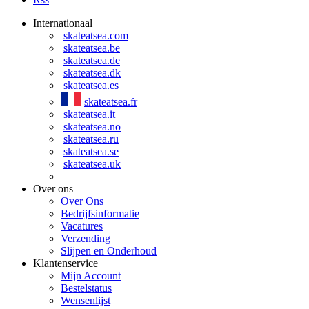
Internationaal
skateatsea.com
skateatsea.be
skateatsea.de
skateatsea.dk
skateatsea.es
skateatsea.fr
skateatsea.it
skateatsea.no
skateatsea.ru
skateatsea.se
skateatsea.uk
Over ons
Over Ons
Bedrijfsinformatie
Vacatures
Verzending
Slijpen en Onderhoud
Klantenservice
Mijn Account
Bestelstatus
Wensenlijst