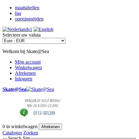
maattabellen
faq
openingstijden
Selecteer uw valuta
Welkom bij Skate@Sea
Mijn account
Winkelwagen
Afrekenen
Inloggen
Skate@Sea
0
in winkelwagen
Afrekenen
Catalogus
Zoeken
Search Site