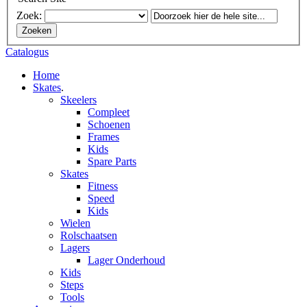
Zoek:
Zoeken
Catalogus
Home
Skates
.
Skeelers
Compleet
Schoenen
Frames
Kids
Spare Parts
Skates
Fitness
Speed
Kids
Wielen
Rolschaatsen
Lagers
Lager Onderhoud
Kids
Steps
Tools