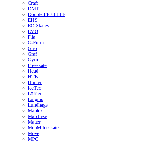
Craft
DMT
Double FF / TLTF
EHS
EO Skates
EVO
Fila
G-Form
Giro
Graf
Gyro
Freeskate
Head
HTB
Hunter
IceTec
Löffler
Luigino
Lundhags
Maplez
Marchese
Matter
MenM Iceskate
Move
MPC