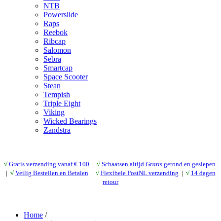
NTB
Powerslide
Raps
Reebok
Ribcap
Salomon
Sebra
Smartcap
Space Scooter
Stean
Tempish
Triple Eight
Viking
Wicked Bearings
Zandstra
√
Gratis verzending vanaf € 10
0
|
√
Schaatsen altijd
Gratis
gerond en geslepen
|
√
Veilig Bestellen en Betalen
|
√
Flexibele PostNL verzending
|
√
14 dagen
retour
Home
/