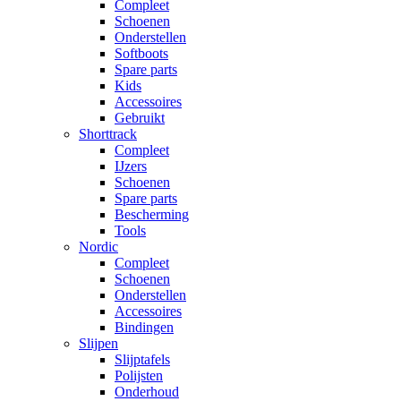
Compleet
Schoenen
Onderstellen
Softboots
Spare parts
Kids
Accessoires
Gebruikt
Shorttrack
Compleet
IJzers
Schoenen
Spare parts
Bescherming
Tools
Nordic
Compleet
Schoenen
Onderstellen
Accessoires
Bindingen
Slijpen
Slijptafels
Polijsten
Onderhoud