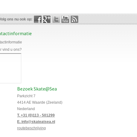
Volg ons nu ook op:
tactinformatie
actinformatie
 vind u ons?
Bezoek Skate@Sea
Parkzicht 7
4414 AE Waarde (Zeeland)
Nederland
T. +31 (0)113 - 501299
E. info@skateatsea.nl
routebeschrijving