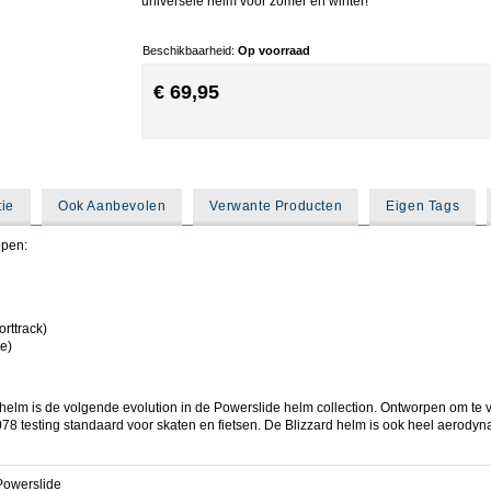
universele helm voor zomer en winter!
Beschikbaarheid:
Op voorraad
€ 69,95
tie
Ook Aanbevolen
Verwante Producten
Eigen Tags
pen:
rttrack)
e)
helm is de volgende evolution in de Powerslide helm collection. Ontworpen om te
8 testing standaard voor skaten en fietsen. De Blizzard helm is ook heel aerodyn
Powerslide