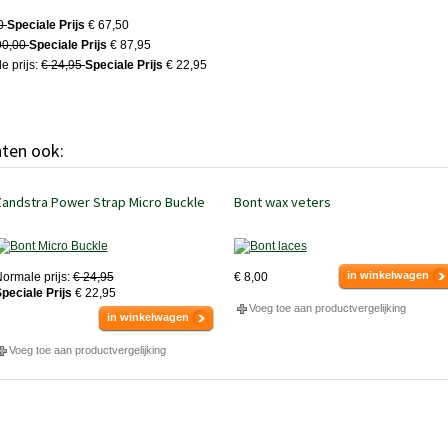
00
Speciale Prijs
€ 67,50
90,00
Speciale Prijs
€ 87,95
 prijs:
€ 24,95
Speciale Prijs
€ 22,95
hten ook:
andstra Power Strap Micro Buckle
Bont wax veters
in winkelwagen
ormale prijs:
€ 24,95
€ 8,00
peciale Prijs
€ 22,95
Voeg toe aan productvergelijking
in winkelwagen
Voeg toe aan productvergelijking