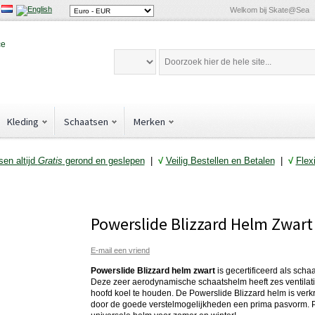
Welkom bij Skate@Sea
Kleding
Schaatsen
Merken
en altijd
Gratis
gerond en geslepen
|
√
Veilig Bestellen en Betalen
|
√
Flex
Powerslide Blizzard Helm Zwart
E-mail een vriend
Powerslide Blizzard helm zwart
is gecertificeerd als schaa
Deze zeer aerodynamische schaatshelm heeft zes ventilatie 
hoofd koel te houden. De Powerslide Blizzard helm is verk
door de goede verstelmogelijkheden een prima pasvorm. P