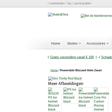
maattabellen
faq
openingstijden
Home
Skates
Accessoires
√
Gratis verzending vanaf € 10
0
|
√
Schaats
Home
/
Powerslide Blizzard Helm Zwart
Meer Afbeeldingen