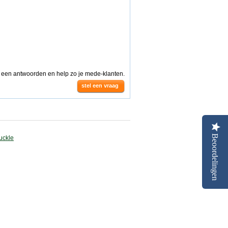
g een antwoorden en help zo je mede-klanten.
stel een vraag
Beoordelingen