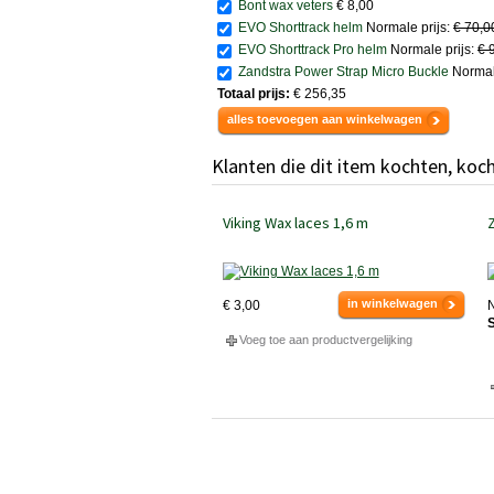
Bont wax veters
€ 8,00
EVO Shorttrack helm
Normale prijs:
€ 70,
EVO Shorttrack Pro helm
Normale prijs:
€ 
Zandstra Power Strap Micro Buckle
Normale
Totaal prijs:
€ 256,35
alles toevoegen aan winkelwagen
Klanten die dit item kochten, koc
Viking Wax laces 1,6 m
Z
in winkelwagen
€ 3,00
N
S
Voeg toe aan productvergelijking