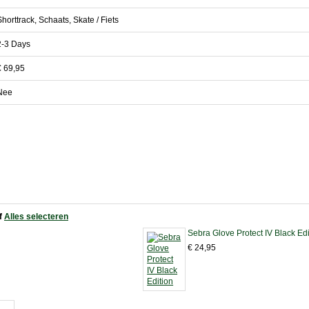
Shorttrack, Schaats, Skate / Fiets
2-3 Days
€ 69,95
Nee
of
Alles selecteren
Sebra Glove Protect IV Black Edi
€ 24,95