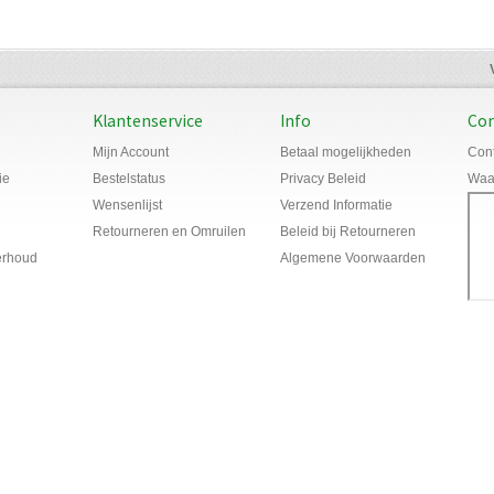
Klantenservice
Info
Con
Mijn Account
Betaal mogelijkheden
Cont
ie
Bestelstatus
Privacy Beleid
Waar
Wensenlijst
Verzend Informatie
Retourneren en Omruilen
Beleid bij Retourneren
erhoud
Algemene Voorwaarden