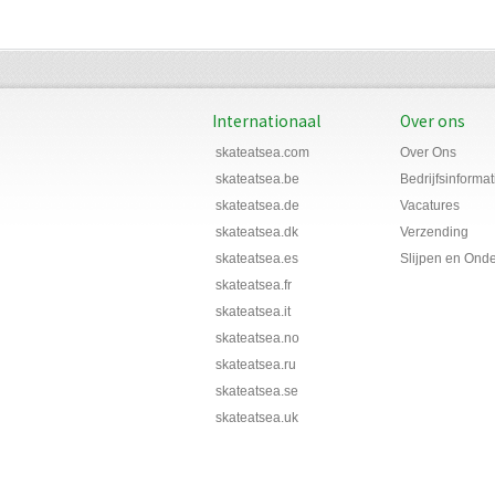
Internationaal
Over ons
skateatsea.com
Over Ons
skateatsea.be
Bedrijfsinformat
skateatsea.de
Vacatures
skateatsea.dk
Verzending
skateatsea.es
Slijpen en Ond
skateatsea.fr
skateatsea.it
skateatsea.no
skateatsea.ru
skateatsea.se
skateatsea.uk