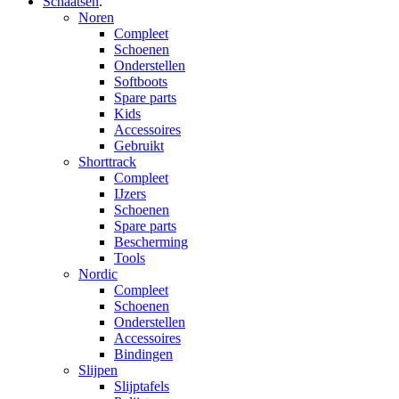
Schaatsen
.
Noren
Compleet
Schoenen
Onderstellen
Softboots
Spare parts
Kids
Accessoires
Gebruikt
Shorttrack
Compleet
IJzers
Schoenen
Spare parts
Bescherming
Tools
Nordic
Compleet
Schoenen
Onderstellen
Accessoires
Bindingen
Slijpen
Slijptafels