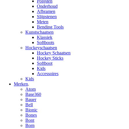
Polijsten
Onderhoud
Afbramen
Slijpstenen
Meten
Bending Tools
Kunstschaatsen
Klassiek
Softboots
Hockeyschaatsen
Hockey Schaatsen
Hockey Sticks
Softboot
Kids
Accessoires
Kids
Merken
.
Atom
Base360
Bauer
Bell
Bionic
Bones
Bont
Born