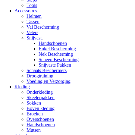
Tools
Accessoires
.
Helmen
Tassen
Val Bescherming
Veters
Snijvast
.
Handschoenen
Enkel Bescherming
Nek Bescherming
Scheen Bescherming
Snijvaste Pakken
Schaats Beschermers
Droogtraining
Voeding en Verzorging
Kleding
.
Onderkleding
Skeelerpakken
Sokken
Boven kleding
Broeken
Overschoenen
Handschoenen
Mutsen