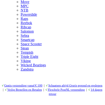
Move
MPC
NTB
Powerslide
Raps
Reebok
Ribcap
Salomon
Sebra
Smartcap
Space Scooter
Stean
Tempish
Triple Eight
Viking
Wicked Bearings
Zandstra
√
Gratis verzending vanaf € 10
0
|
√
Schaatsen altijd
Gratis
gerond en geslepen
|
√
Veilig Bestellen en Betalen
|
√
Flexibele PostNL verzending
|
√
14 dagen
retour