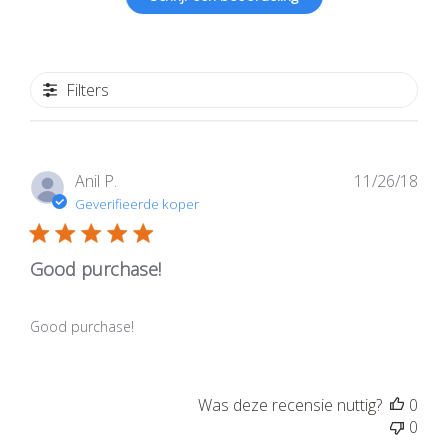
Filters
Publ
Anil P.
11/26/18
Geverifieerde koper
Good purchase!
Good purchase!
Was deze recensie nuttig?
0
0