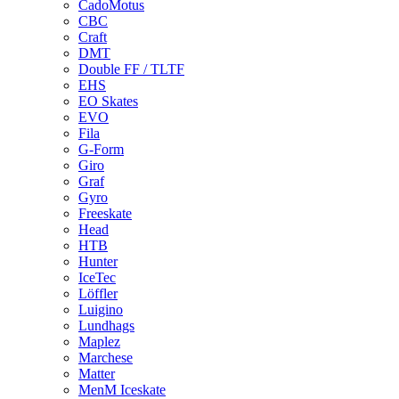
CadoMotus
CBC
Craft
DMT
Double FF / TLTF
EHS
EO Skates
EVO
Fila
G-Form
Giro
Graf
Gyro
Freeskate
Head
HTB
Hunter
IceTec
Löffler
Luigino
Lundhags
Maplez
Marchese
Matter
MenM Iceskate