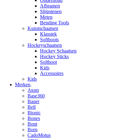
Onderhoud
Afbramen
Slijpstenen
Meten
Bending Tools
Kunstschaatsen
Klassiek
Softboots
Hockeyschaatsen
Hockey Schaatsen
Hockey Sticks
Softboot
Kids
Accessoires
Kids
Merken
.
Atom
Base360
Bauer
Bell
Bionic
Bones
Bont
Born
CadoMotus