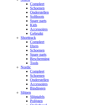
Compleet
Schoenen
Onderstellen
Softboots
Spare parts
Kids
Accessoires
Gebruikt
Shorttrack
Compleet
IJzers
Schoenen
Spare parts
Bescherming
Tools
Nordic
Compleet
Schoenen
Onderstellen
Accessoires
Bindingen
Slijpen
Slijptafels
Polijsten