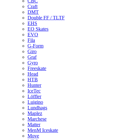
CBC
Craft
DMT
Double FF / TLTF
EHS
EO Skates
EVO
Fila
G-Form
Giro
Graf
Gyro
Freeskate
Head
HTB
Hunter
IceTec
Löffler
Luigino
Lundhags
Maplez
Marchese
Matter
MenM Iceskate
Move