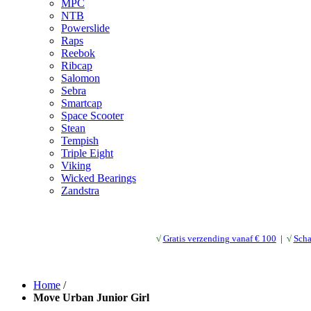
MPC
NTB
Powerslide
Raps
Reebok
Ribcap
Salomon
Sebra
Smartcap
Space Scooter
Stean
Tempish
Triple Eight
Viking
Wicked Bearings
Zandstra
√
Gratis verzending vanaf € 10
0
|
√
Scha
Home
/
Move Urban Junior Girl