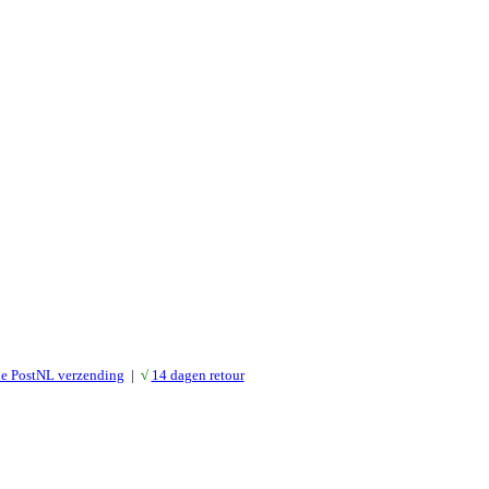
le PostNL verzending
|
√
14 dagen retour