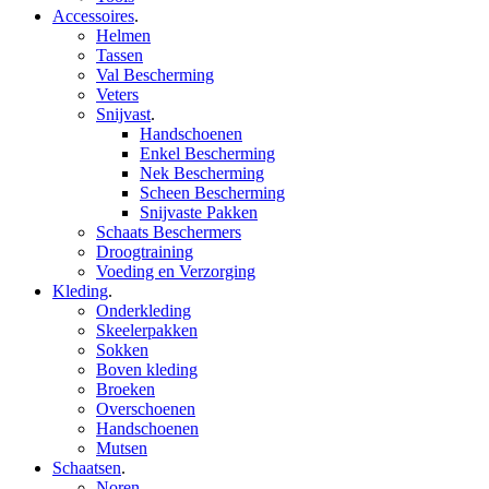
Accessoires
.
Helmen
Tassen
Val Bescherming
Veters
Snijvast
.
Handschoenen
Enkel Bescherming
Nek Bescherming
Scheen Bescherming
Snijvaste Pakken
Schaats Beschermers
Droogtraining
Voeding en Verzorging
Kleding
.
Onderkleding
Skeelerpakken
Sokken
Boven kleding
Broeken
Overschoenen
Handschoenen
Mutsen
Schaatsen
.
Noren