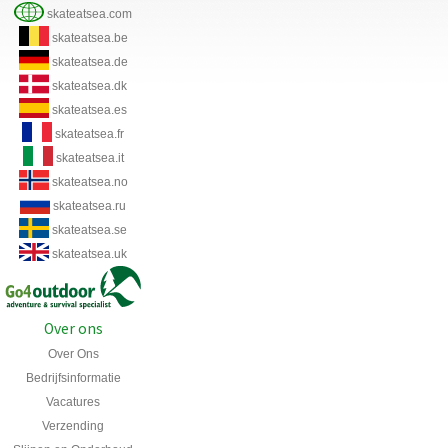
skateatsea.com
skateatsea.be
skateatsea.de
skateatsea.dk
skateatsea.es
skateatsea.fr
skateatsea.it
skateatsea.no
skateatsea.ru
skateatsea.se
skateatsea.uk
Over ons
Over Ons
Bedrijfsinformatie
Vacatures
Verzending