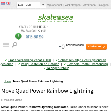
Mijn account
Winkelwagen
Afrekenen
Inloggen
0
in winkelwagen
afrekenen
√
Gratis verzending vanaf € 10
0
|
√
Schaatsen altijd
Gratis
gerond en
geslepen
|
√
Veilig Bestellen en Betalen
|
√
Flexibele PostNL verzending
|
√
14 dagen retour
Home
/
Move Quad Power Rainbow Lightning
Move Quad Power Rainbow Lightning
E-mail een vriend
Move Quad Power Rainbow Lightning Rolskates,
Deze kinder rolschaats heeft
een pvc leren upper. Voor meer comfort zit er extra padding in de schoen en de