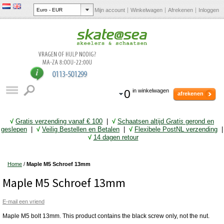
Mijn account
Winkelwagen
Afrekenen
Inloggen
0
in winkelwagen
afrekenen
√
Gratis verzending vanaf € 10
0
|
√
Schaatsen altijd
Gratis
gerond en
geslepen
|
√
Veilig Bestellen en Betalen
|
√
Flexibele PostNL verzending
|
√
14 dagen retour
Home
/
Maple M5 Schroef 13mm
Maple M5 Schroef 13mm
E-mail een vriend
Maple M5 bolt 13mm. This product contains the black screw only, not the nut.