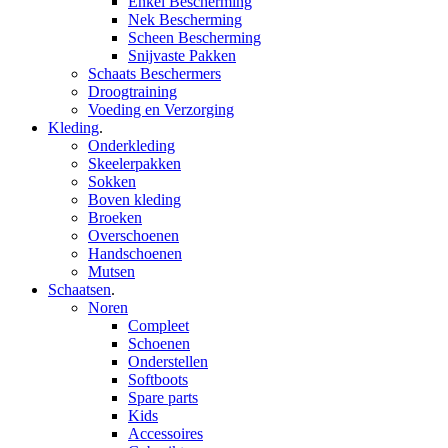
Enkel Bescherming
Nek Bescherming
Scheen Bescherming
Snijvaste Pakken
Schaats Beschermers
Droogtraining
Voeding en Verzorging
Kleding
.
Onderkleding
Skeelerpakken
Sokken
Boven kleding
Broeken
Overschoenen
Handschoenen
Mutsen
Schaatsen
.
Noren
Compleet
Schoenen
Onderstellen
Softboots
Spare parts
Kids
Accessoires