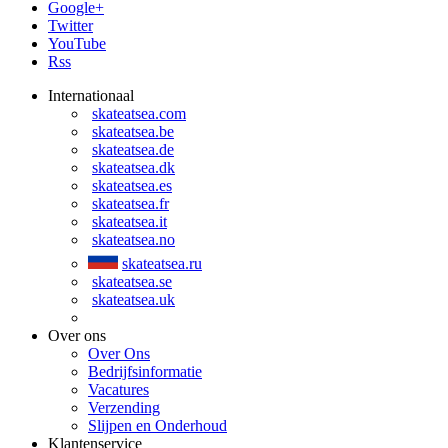
Google+
Twitter
YouTube
Rss
Internationaal
skateatsea.com
skateatsea.be
skateatsea.de
skateatsea.dk
skateatsea.es
skateatsea.fr
skateatsea.it
skateatsea.no
skateatsea.ru
skateatsea.se
skateatsea.uk
Over ons
Over Ons
Bedrijfsinformatie
Vacatures
Verzending
Slijpen en Onderhoud
Klantenservice