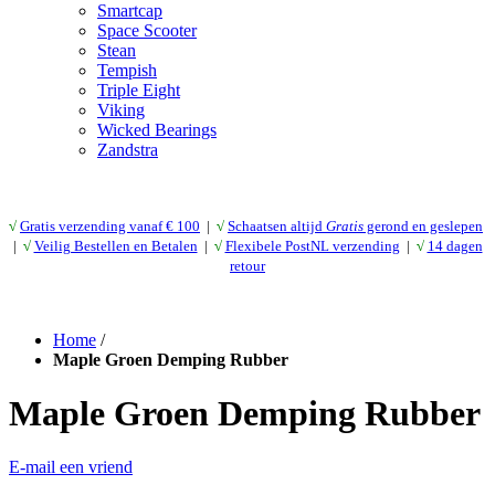
Smartcap
Space Scooter
Stean
Tempish
Triple Eight
Viking
Wicked Bearings
Zandstra
√
Gratis verzending vanaf € 10
0
|
√
Schaatsen altijd
Gratis
gerond en geslepen
|
√
Veilig Bestellen en Betalen
|
√
Flexibele PostNL verzending
|
√
14 dagen
retour
Home
/
Maple Groen Demping Rubber
Maple Groen Demping Rubber
E-mail een vriend