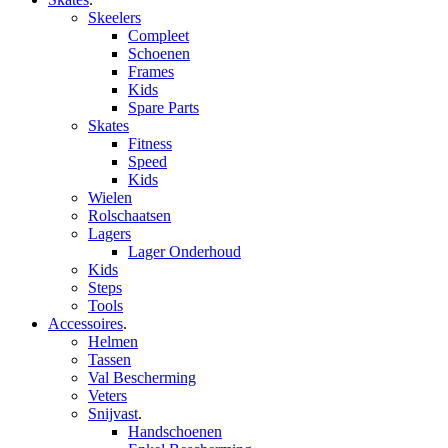
Skeelers
Compleet
Schoenen
Frames
Kids
Spare Parts
Skates
Fitness
Speed
Kids
Wielen
Rolschaatsen
Lagers
Lager Onderhoud
Kids
Steps
Tools
Accessoires
.
Helmen
Tassen
Val Bescherming
Veters
Snijvast
.
Handschoenen