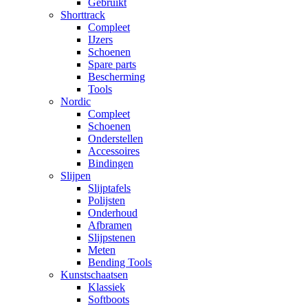
Gebruikt
Shorttrack
Compleet
IJzers
Schoenen
Spare parts
Bescherming
Tools
Nordic
Compleet
Schoenen
Onderstellen
Accessoires
Bindingen
Slijpen
Slijptafels
Polijsten
Onderhoud
Afbramen
Slijpstenen
Meten
Bending Tools
Kunstschaatsen
Klassiek
Softboots