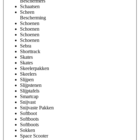
Beschermers
Schaatsen
Scheen
Bescherming
Schoenen
Schoenen
Schoenen
Schoenen
Sebra
Shorttrack
Skates
Skates
Skeelerpakken
Skeelers
Slijpen
Slijpstenen
Slijptafels
Smartcap
Snijvast
Snijvaste Pakken
Softboot
Softboots
Softboots
Sokken
Space Scooter