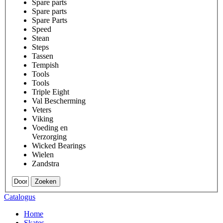
Spare parts
Spare parts
Spare Parts
Speed
Stean
Steps
Tassen
Tempish
Tools
Tools
Triple Eight
Val Bescherming
Veters
Viking
Voeding en
Verzorging
Wicked Bearings
Wielen
Zandstra
Zoeken
Catalogus
Home
Skates
.