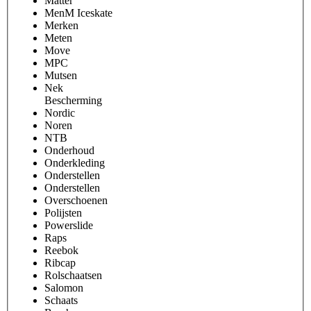
Matter
MenM Iceskate
Merken
Meten
Move
MPC
Mutsen
Nek
Bescherming
Nordic
Noren
NTB
Onderhoud
Onderkleding
Onderstellen
Onderstellen
Overschoenen
Polijsten
Powerslide
Raps
Reebok
Ribcap
Rolschaatsen
Salomon
Schaats