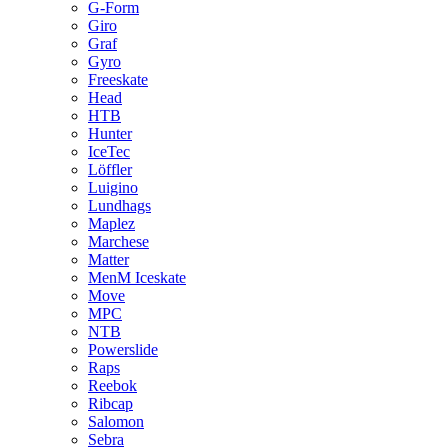
G-Form
Giro
Graf
Gyro
Freeskate
Head
HTB
Hunter
IceTec
Löffler
Luigino
Lundhags
Maplez
Marchese
Matter
MenM Iceskate
Move
MPC
NTB
Powerslide
Raps
Reebok
Ribcap
Salomon
Sebra