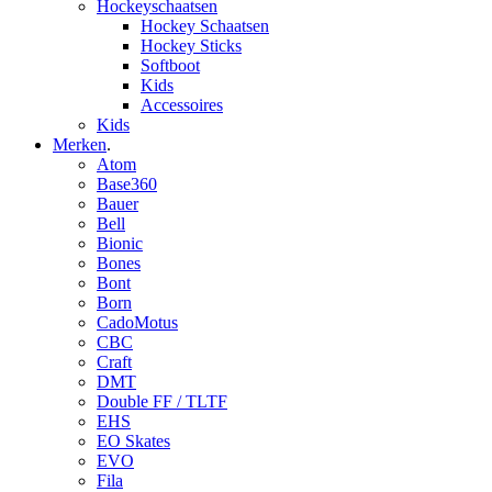
Hockeyschaatsen
Hockey Schaatsen
Hockey Sticks
Softboot
Kids
Accessoires
Kids
Merken
.
Atom
Base360
Bauer
Bell
Bionic
Bones
Bont
Born
CadoMotus
CBC
Craft
DMT
Double FF / TLTF
EHS
EO Skates
EVO
Fila