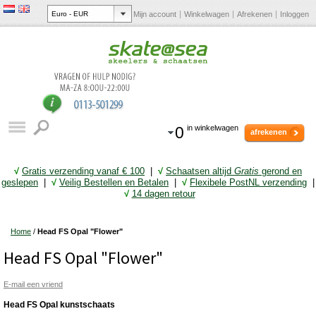
Mijn account
Winkelwagen
Afrekenen
Inloggen
0
in winkelwagen
afrekenen
√
Gratis verzending vanaf € 10
0
|
√
Schaatsen altijd
Gratis
gerond en
geslepen
|
√
Veilig Bestellen en Betalen
|
√
Flexibele PostNL verzending
|
√
14 dagen retour
Home
/
Head FS Opal "Flower"
Head FS Opal "Flower"
E-mail een vriend
Head FS Opal kunstschaats