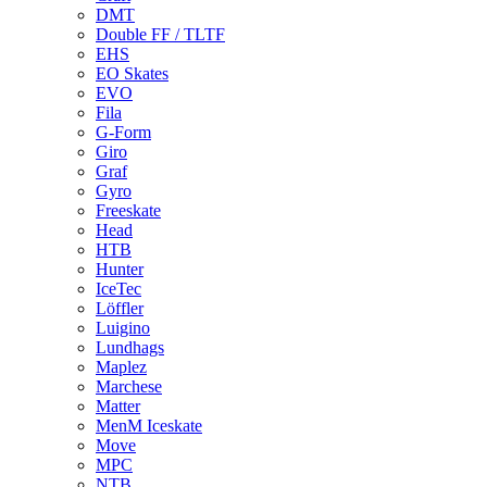
DMT
Double FF / TLTF
EHS
EO Skates
EVO
Fila
G-Form
Giro
Graf
Gyro
Freeskate
Head
HTB
Hunter
IceTec
Löffler
Luigino
Lundhags
Maplez
Marchese
Matter
MenM Iceskate
Move
MPC
NTB