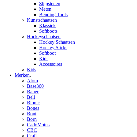
Slijpstenen
Meten
Bending Tools
Kunstschaatsen
Klassiek
Softboots
Hockeyschaatsen
Hockey Schaatsen
Hockey Sticks
Softboot
Kids
Accessoires
Kids
Merken
.
Atom
Base360
Bauer
Bell
Bionic
Bones
Bont
Born
CadoMotus
CBC
Craft