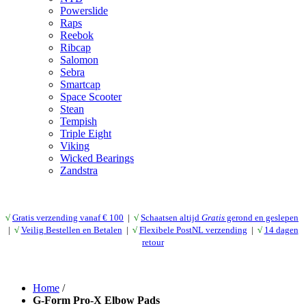
Powerslide
Raps
Reebok
Ribcap
Salomon
Sebra
Smartcap
Space Scooter
Stean
Tempish
Triple Eight
Viking
Wicked Bearings
Zandstra
√
Gratis verzending vanaf € 10
0
|
√
Schaatsen altijd
Gratis
gerond en geslepen
|
√
Veilig Bestellen en Betalen
|
√
Flexibele PostNL verzending
|
√
14 dagen
retour
Home
/
G-Form Pro-X Elbow Pads