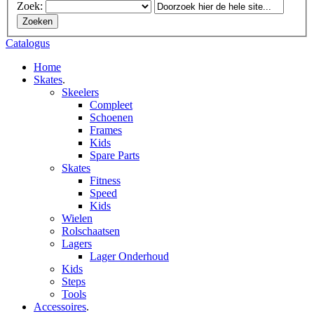
Zoek:
Zoeken
Catalogus
Home
Skates
.
Skeelers
Compleet
Schoenen
Frames
Kids
Spare Parts
Skates
Fitness
Speed
Kids
Wielen
Rolschaatsen
Lagers
Lager Onderhoud
Kids
Steps
Tools
Accessoires
.