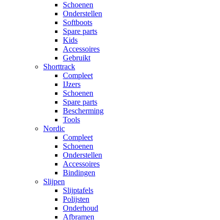
Schoenen
Onderstellen
Softboots
Spare parts
Kids
Accessoires
Gebruikt
Shorttrack
Compleet
IJzers
Schoenen
Spare parts
Bescherming
Tools
Nordic
Compleet
Schoenen
Onderstellen
Accessoires
Bindingen
Slijpen
Slijptafels
Polijsten
Onderhoud
Afbramen