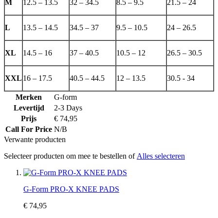
M
12.5 – 13.5
32 – 34.5
8.5 – 9.5
21.5 – 24
L
13.5 – 14.5
34.5 – 37
9.5 – 10.5
24 – 26.5
XL
14.5 – 16
37 – 40.5
10.5 – 12
26.5 – 30.5
XXL
16 – 17.5
40.5 – 44.5
12 – 13.5
30.5 - 34
Merken
G-form
Levertijd
2-3 Days
Prijs
€ 74,95
Call For Price
N/B
Verwante producten
Selecteer producten om mee te bestellen of
Alles selecteren
G-Form PRO-X KNEE PADS
€ 74,95