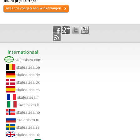
Totaal prijs:
€ 97,90
alles toevoegen aan winkelwagen
Internationaal
skateatsea.com
skateatsea.be
skateatsea.de
skateatsea.dk
skateatsea.es
skateatsea.fr
skateatsea.it
skateatsea.no
skateatsea.ru
skateatsea.se
skateatsea.uk