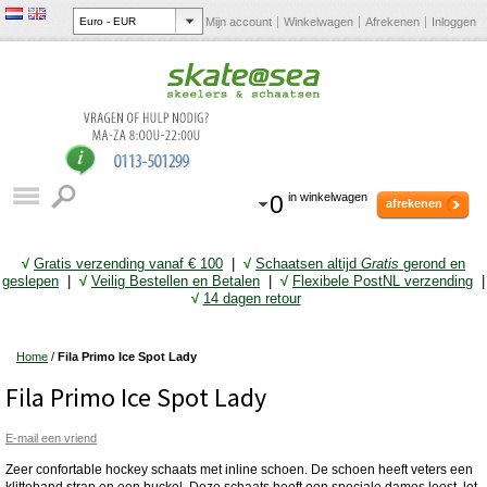
Mijn account
Winkelwagen
Afrekenen
Inloggen
0
in winkelwagen
afrekenen
√
Gratis verzending vanaf € 10
0
|
√
Schaatsen altijd
Gratis
gerond en
geslepen
|
√
Veilig Bestellen en Betalen
|
√
Flexibele PostNL verzending
|
√
14 dagen retour
Home
/
Fila Primo Ice Spot Lady
Fila Primo Ice Spot Lady
E-mail een vriend
Zeer confortable hockey schaats met inline schoen. De schoen heeft veters een
klitteband strap en een buckel. Deze schaats heeft een speciale dames leest. let