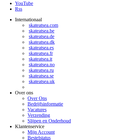
YouTube
Rss
Internationaal
skateatsea.com
skateatsea.be
skateatsea.de
skateatsea.dk
skateatsea.es
skateatsea.fr
skateatsea.it
skateatsea.no
skateatsea.ru
skateatsea.se
skateatsea.uk
Over ons
Over Ons
Bedrijfsinformatie
Vacatures
Verzending
Slijpen en Onderhoud
Klantenservice
Mijn Account
Bestelstatus