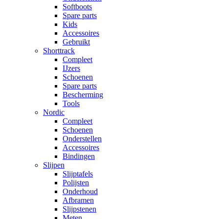
Softboots
Spare parts
Kids
Accessoires
Gebruikt
Shorttrack
Compleet
IJzers
Schoenen
Spare parts
Bescherming
Tools
Nordic
Compleet
Schoenen
Onderstellen
Accessoires
Bindingen
Slijpen
Slijptafels
Polijsten
Onderhoud
Afbramen
Slijpstenen
Meten