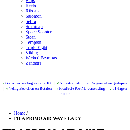
Raps
Reebok
Ribcap
Salomon
Sebra
Smartcap
Space Scooter
Stean
Tempish
Triple Eight
Viking
Wicked Bearings
Zandstra
√
Gratis verzending vanaf € 10
0
|
√
Schaatsen altijd
Gratis
gerond en geslepen
|
√
Veilig Bestellen en Betalen
|
√
Flexibele PostNL verzending
|
√
14 dagen
retour
Home
/
FILA PRIMO AIR WAVE LADY