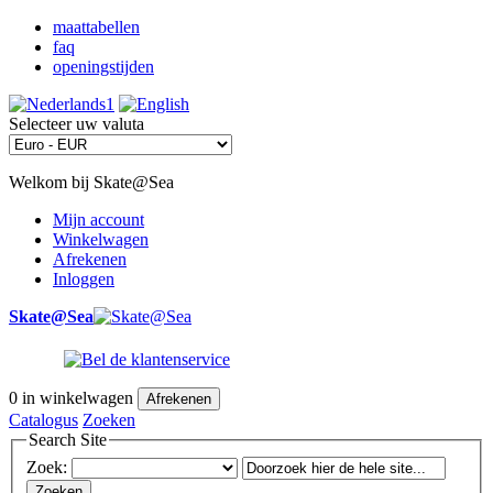
maattabellen
faq
openingstijden
Selecteer uw valuta
Welkom bij Skate@Sea
Mijn account
Winkelwagen
Afrekenen
Inloggen
Skate@Sea
0
in winkelwagen
Afrekenen
Catalogus
Zoeken
Search Site
Zoek:
Zoeken