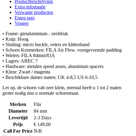
Productbeschrijving
Extra informatie
Verwante producten
Eigen tags
Vragen
• Frame: gietaluminium - zeefdruk
• Kuip: Hoog
• Sluiting: micro buckle, veters en klittenband
• Schoen Kenmerken: FILA Air Flow, voorgevormde padding
• Wielen: FILA 84mm/83A
• Lagers: ABEC 7
• Hardware: metalen speed assen, aluminium spacers
• Kleur: Zwart / magenta
• Beschikbare dames maten: UK 4-8,5 US 6-10,5
Let op, de schoen valt zeer klein, meestal heeft u 1 tot 2 maten
groter nodig dan u normale schoenmaat.
Merken
Fila
Diameter
84 mm
Levertijd
2-3 Days
Prijs
€ 149,00
Call For Price
N/B