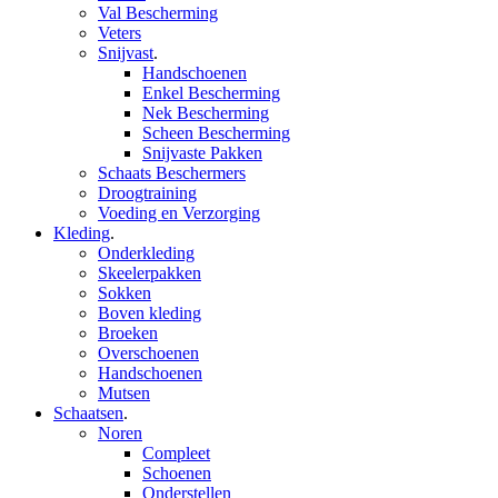
Val Bescherming
Veters
Snijvast
.
Handschoenen
Enkel Bescherming
Nek Bescherming
Scheen Bescherming
Snijvaste Pakken
Schaats Beschermers
Droogtraining
Voeding en Verzorging
Kleding
.
Onderkleding
Skeelerpakken
Sokken
Boven kleding
Broeken
Overschoenen
Handschoenen
Mutsen
Schaatsen
.
Noren
Compleet
Schoenen
Onderstellen