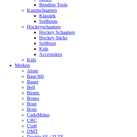
Bending Tools
Kunstschaatsen
Klassiek
Softboots
Hockeyschaatsen
Hockey Schaatsen
Hockey Sticks
Softboot
Kids
Accessoires
Kids
Merken
.
Atom
Base360
Bauer
Bell
Bionic
Bones
Bont
Born
CadoMotus
CBC
Craft
DMT
Double FF / TLTF