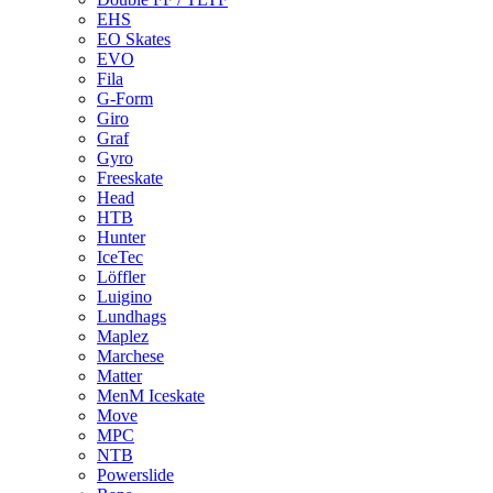
EHS
EO Skates
EVO
Fila
G-Form
Giro
Graf
Gyro
Freeskate
Head
HTB
Hunter
IceTec
Löffler
Luigino
Lundhags
Maplez
Marchese
Matter
MenM Iceskate
Move
MPC
NTB
Powerslide