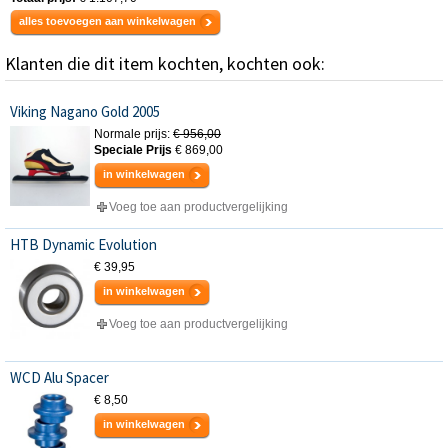
alles toevoegen aan winkelwagen
Klanten die dit item kochten, kochten ook:
Viking Nagano Gold 2005
Normale prijs:
€ 956,00
Speciale Prijs
€ 869,00
in winkelwagen
Voeg toe aan productvergelijking
HTB Dynamic Evolution
€ 39,95
in winkelwagen
Voeg toe aan productvergelijking
WCD Alu Spacer
€ 8,50
in winkelwagen