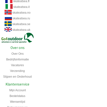
skateatsea.fr
skateatsea.it
skateatsea.no
skateatsea.ru
skateatsea.se
skateatsea.uk
Over ons
Over Ons
Bedrijfsinformatie
Vacatures
Verzending
Slijpen en Onderhoud
Klantenservice
Mijn Account
Bestelstatus
Wensenlijst