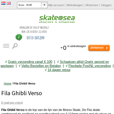
Mijn account
Winkelwagen
Afrekenen
Inloggen
0
in winkelwagen
afrekenen
√
Gratis verzending vanaf € 10
0
|
√
Schaatsen altijd
Gratis
gerond en
geslepen
|
√
Veilig Bestellen en Betalen
|
√
Flexibele PostNL verzending
|
√
14 dagen retour
Home
/
Fila Ghibli Verso
Fila Ghibli Verso
E-mail een vriend
Fila Ghibli Verso
is de top van de lijn van de fitness Skate, De Fila skate
combineert de snelheid en wendbaarheid van 3 110mm wielen met de steun en