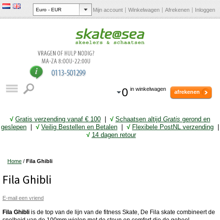
Mijn account
Winkelwagen
Afrekenen
Inloggen
0
in winkelwagen
afrekenen
√
Gratis verzending vanaf € 10
0
|
√
Schaatsen altijd
Gratis
gerond en
geslepen
|
√
Veilig Bestellen en Betalen
|
√
Flexibele PostNL verzending
|
√
14 dagen retour
Home
/
Fila Ghibli
Fila Ghibli
E-mail een vriend
Fila Ghibli
is de top van de lijn van de fitness Skate, De Fila skate combineert de
snelheid van de 100mm wielen met de steun en comfort die de geheel