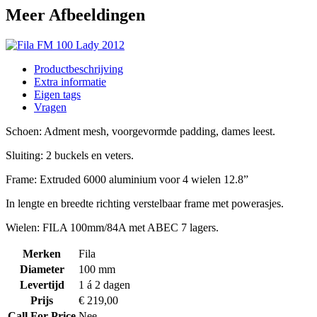
Meer Afbeeldingen
Productbeschrijving
Extra informatie
Eigen tags
Vragen
Schoen: Adment mesh, voorgevormde padding, dames leest.
Sluiting: 2 buckels en veters.
Frame: Extruded 6000 aluminium voor 4 wielen 12.8”
In lengte en breedte richting verstelbaar frame met powerasjes.
Wielen: FILA 100mm/84A met ABEC 7 lagers.
Merken
Fila
Diameter
100 mm
Levertijd
1 á 2 dagen
Prijs
€ 219,00
Call For Price
Nee