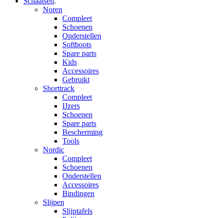
Schaatsen
.
Noren
Compleet
Schoenen
Onderstellen
Softboots
Spare parts
Kids
Accessoires
Gebruikt
Shorttrack
Compleet
IJzers
Schoenen
Spare parts
Bescherming
Tools
Nordic
Compleet
Schoenen
Onderstellen
Accessoires
Bindingen
Slijpen
Slijptafels