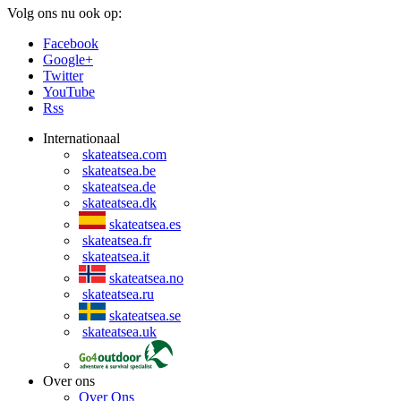
Volg ons nu ook op:
Facebook
Google+
Twitter
YouTube
Rss
Internationaal
skateatsea.com
skateatsea.be
skateatsea.de
skateatsea.dk
skateatsea.es
skateatsea.fr
skateatsea.it
skateatsea.no
skateatsea.ru
skateatsea.se
skateatsea.uk
Over ons
Over Ons