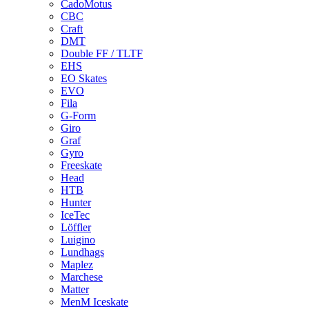
CadoMotus
CBC
Craft
DMT
Double FF / TLTF
EHS
EO Skates
EVO
Fila
G-Form
Giro
Graf
Gyro
Freeskate
Head
HTB
Hunter
IceTec
Löffler
Luigino
Lundhags
Maplez
Marchese
Matter
MenM Iceskate