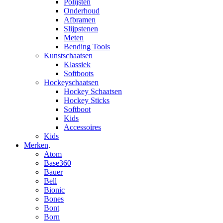
Polijsten
Onderhoud
Afbramen
Slijpstenen
Meten
Bending Tools
Kunstschaatsen
Klassiek
Softboots
Hockeyschaatsen
Hockey Schaatsen
Hockey Sticks
Softboot
Kids
Accessoires
Kids
Merken
.
Atom
Base360
Bauer
Bell
Bionic
Bones
Bont
Born