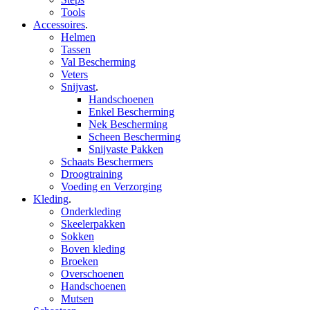
Tools
Accessoires
.
Helmen
Tassen
Val Bescherming
Veters
Snijvast
.
Handschoenen
Enkel Bescherming
Nek Bescherming
Scheen Bescherming
Snijvaste Pakken
Schaats Beschermers
Droogtraining
Voeding en Verzorging
Kleding
.
Onderkleding
Skeelerpakken
Sokken
Boven kleding
Broeken
Overschoenen
Handschoenen
Mutsen