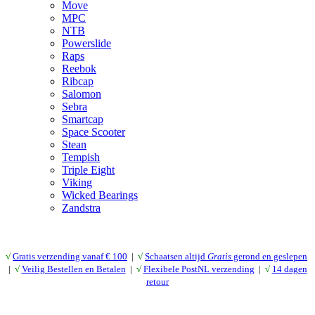
Move
MPC
NTB
Powerslide
Raps
Reebok
Ribcap
Salomon
Sebra
Smartcap
Space Scooter
Stean
Tempish
Triple Eight
Viking
Wicked Bearings
Zandstra
√
Gratis verzending vanaf € 10
0
|
√
Schaatsen altijd
Gratis
gerond en geslepen
|
√
Veilig Bestellen en Betalen
|
√
Flexibele PostNL verzending
|
√
14 dagen
retour