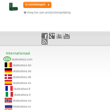
in winkelwagen
Voeg toe aan productvergelijking
Internationaal
skateatsea.com
skateatsea.be
skateatsea.de
skateatsea.dk
skateatsea.es
skateatsea.fr
skateatsea.it
skateatsea.no
skateatsea.ru