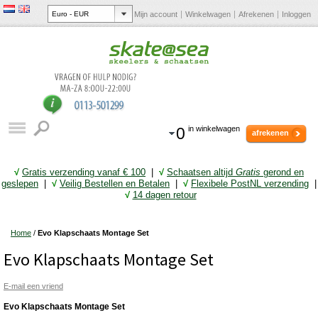
Mijn account
Winkelwagen
Afrekenen
Inloggen
0
in winkelwagen
afrekenen
√
Gratis verzending vanaf € 10
0
|
√
Schaatsen altijd
Gratis
gerond en
geslepen
|
√
Veilig Bestellen en Betalen
|
√
Flexibele PostNL verzending
|
√
14 dagen retour
Home
/
Evo Klapschaats Montage Set
Evo Klapschaats Montage Set
E-mail een vriend
Evo Klapschaats Montage Set