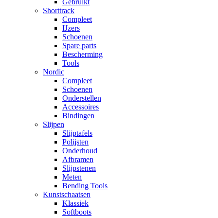
Gebruikt
Shorttrack
Compleet
IJzers
Schoenen
Spare parts
Bescherming
Tools
Nordic
Compleet
Schoenen
Onderstellen
Accessoires
Bindingen
Slijpen
Slijptafels
Polijsten
Onderhoud
Afbramen
Slijpstenen
Meten
Bending Tools
Kunstschaatsen
Klassiek
Softboots