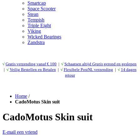
Smartcap
Space Scooter
Stean
Tempish
Triple Eight
Viking
Wicked Bearings
Zandstra
√
Gratis verzending vanaf € 10
0
|
√
Schaatsen altijd
Gratis
gerond en geslepen
|
√
Veilig Bestellen en Betalen
|
√
Flexibele PostNL verzending
|
√
14 dagen
retour
Home
/
CadoMotus Skin suit
CadoMotus Skin suit
E-mail een vriend