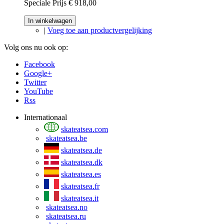
Speciale Prijs
€ 918,00
In winkelwagen
|
Voeg toe aan productvergelijking
Volg ons nu ook op:
Facebook
Google+
Twitter
YouTube
Rss
Internationaal
skateatsea.com
skateatsea.be
skateatsea.de
skateatsea.dk
skateatsea.es
skateatsea.fr
skateatsea.it
skateatsea.no
skateatsea.ru