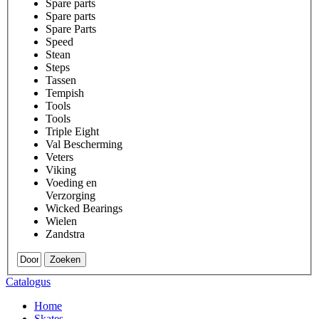
Spare parts
Spare parts
Spare Parts
Speed
Stean
Steps
Tassen
Tempish
Tools
Tools
Triple Eight
Val Bescherming
Veters
Viking
Voeding en
Verzorging
Wicked Bearings
Wielen
Zandstra
Zoeken
Catalogus
Home
Skates
.