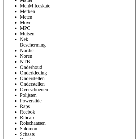
Matter
MenM Iceskate
Merken
Meten
Move
MPC
Mutsen
Nek
Bescherming
Nordic
Noren
NTB
Onderhoud
Onderkleding
Onderstellen
Onderstellen
Overschoenen
Polijsten
Powerslide
Raps
Reebok
Ribcap
Rolschaatsen
Salomon
Schaats