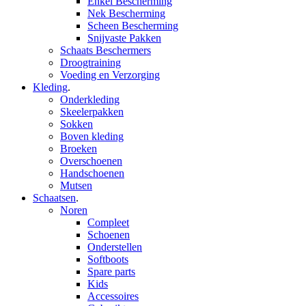
Enkel Bescherming
Nek Bescherming
Scheen Bescherming
Snijvaste Pakken
Schaats Beschermers
Droogtraining
Voeding en Verzorging
Kleding
.
Onderkleding
Skeelerpakken
Sokken
Boven kleding
Broeken
Overschoenen
Handschoenen
Mutsen
Schaatsen
.
Noren
Compleet
Schoenen
Onderstellen
Softboots
Spare parts
Kids
Accessoires