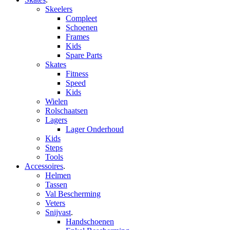
Skeelers
Compleet
Schoenen
Frames
Kids
Spare Parts
Skates
Fitness
Speed
Kids
Wielen
Rolschaatsen
Lagers
Lager Onderhoud
Kids
Steps
Tools
Accessoires
.
Helmen
Tassen
Val Bescherming
Veters
Snijvast
.
Handschoenen