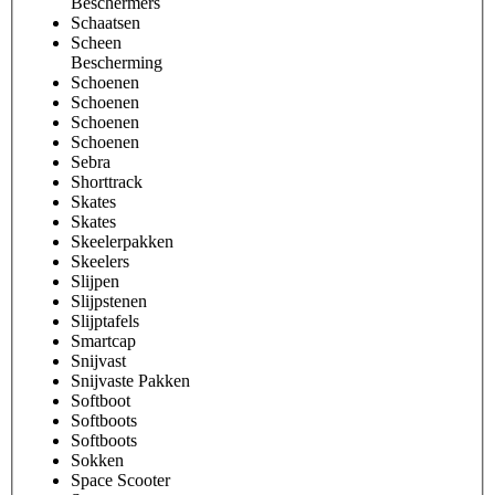
Beschermers
Schaatsen
Scheen
Bescherming
Schoenen
Schoenen
Schoenen
Schoenen
Sebra
Shorttrack
Skates
Skates
Skeelerpakken
Skeelers
Slijpen
Slijpstenen
Slijptafels
Smartcap
Snijvast
Snijvaste Pakken
Softboot
Softboots
Softboots
Sokken
Space Scooter