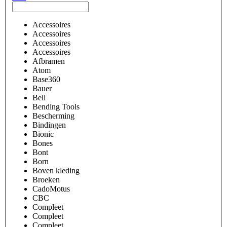
Accessoires
Accessoires
Accessoires
Accessoires
Afbramen
Atom
Base360
Bauer
Bell
Bending Tools
Bescherming
Bindingen
Bionic
Bones
Bont
Born
Boven kleding
Broeken
CadoMotus
CBC
Compleet
Compleet
Compleet