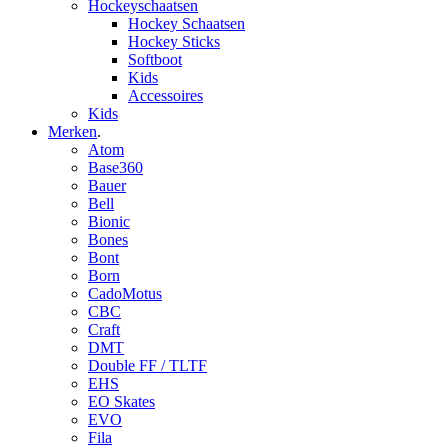
Hockeyschaatsen
Hockey Schaatsen
Hockey Sticks
Softboot
Kids
Accessoires
Kids
Merken
.
Atom
Base360
Bauer
Bell
Bionic
Bones
Bont
Born
CadoMotus
CBC
Craft
DMT
Double FF / TLTF
EHS
EO Skates
EVO
Fila