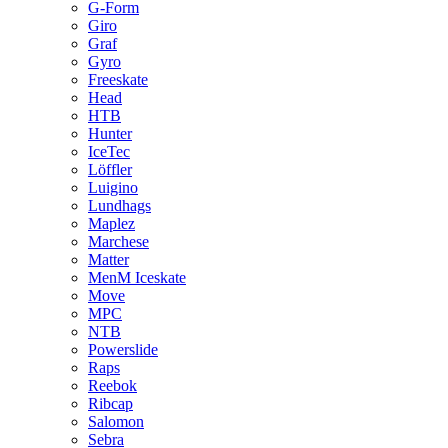
G-Form
Giro
Graf
Gyro
Freeskate
Head
HTB
Hunter
IceTec
Löffler
Luigino
Lundhags
Maplez
Marchese
Matter
MenM Iceskate
Move
MPC
NTB
Powerslide
Raps
Reebok
Ribcap
Salomon
Sebra