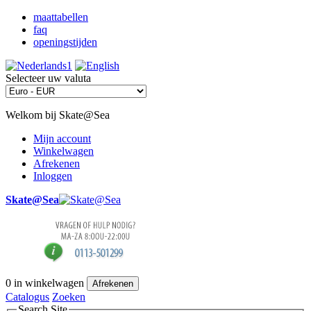
maattabellen
faq
openingstijden
Selecteer uw valuta
Welkom bij Skate@Sea
Mijn account
Winkelwagen
Afrekenen
Inloggen
Skate@Sea
0
in winkelwagen
Afrekenen
Catalogus
Zoeken
Search Site