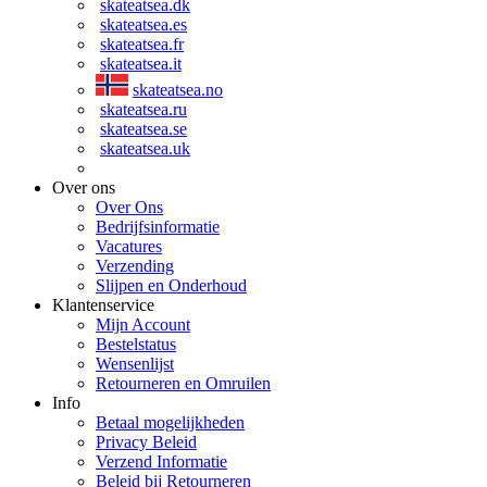
skateatsea.dk
skateatsea.es
skateatsea.fr
skateatsea.it
skateatsea.no
skateatsea.ru
skateatsea.se
skateatsea.uk
Over ons
Over Ons
Bedrijfsinformatie
Vacatures
Verzending
Slijpen en Onderhoud
Klantenservice
Mijn Account
Bestelstatus
Wensenlijst
Retourneren en Omruilen
Info
Betaal mogelijkheden
Privacy Beleid
Verzend Informatie
Beleid bij Retourneren