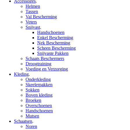
Accessoires
.
Helmen
Tassen
Val Bescherming
Veters
Snijvast
.
Handschoenen
Enkel Bescherming
Nek Bescherming
Scheen Bescherming
Snijvaste Pakken
Schaats Beschermers
Droogtraining
Voeding en Verzorging
Kleding
.
Onderkleding
Skeelerpakken
Sokken
Boven kleding
Broeken
Overschoenen
Handschoenen
Mutsen
Schaatsen
.
Noren