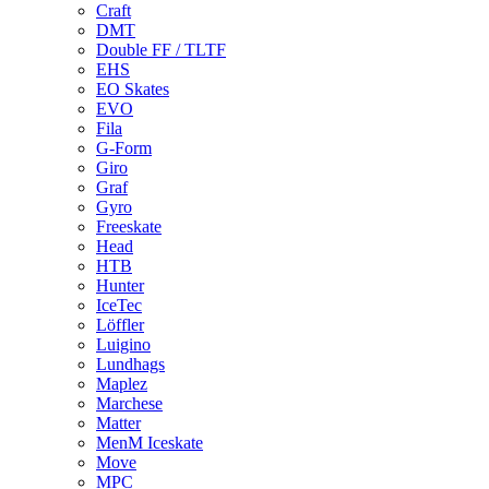
Craft
DMT
Double FF / TLTF
EHS
EO Skates
EVO
Fila
G-Form
Giro
Graf
Gyro
Freeskate
Head
HTB
Hunter
IceTec
Löffler
Luigino
Lundhags
Maplez
Marchese
Matter
MenM Iceskate
Move
MPC