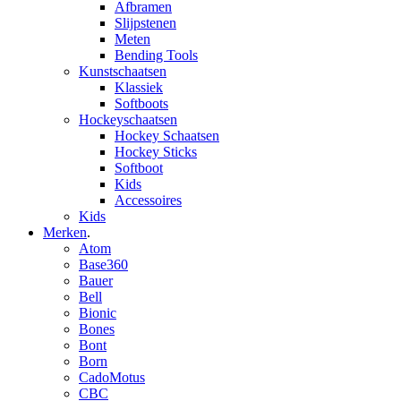
Afbramen
Slijpstenen
Meten
Bending Tools
Kunstschaatsen
Klassiek
Softboots
Hockeyschaatsen
Hockey Schaatsen
Hockey Sticks
Softboot
Kids
Accessoires
Kids
Merken
.
Atom
Base360
Bauer
Bell
Bionic
Bones
Bont
Born
CadoMotus
CBC