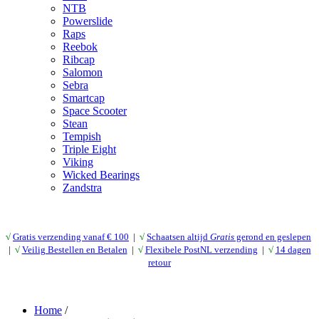
NTB
Powerslide
Raps
Reebok
Ribcap
Salomon
Sebra
Smartcap
Space Scooter
Stean
Tempish
Triple Eight
Viking
Wicked Bearings
Zandstra
√
Gratis verzending vanaf € 10
0
|
√
Schaatsen altijd
Gratis
gerond en geslepen
|
√
Veilig Bestellen en Betalen
|
√
Flexibele PostNL verzending
|
√
14 dagen
retour
Home
/