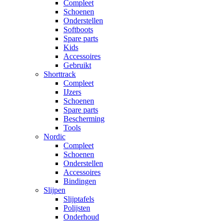
Compleet
Schoenen
Onderstellen
Softboots
Spare parts
Kids
Accessoires
Gebruikt
Shorttrack
Compleet
IJzers
Schoenen
Spare parts
Bescherming
Tools
Nordic
Compleet
Schoenen
Onderstellen
Accessoires
Bindingen
Slijpen
Slijptafels
Polijsten
Onderhoud