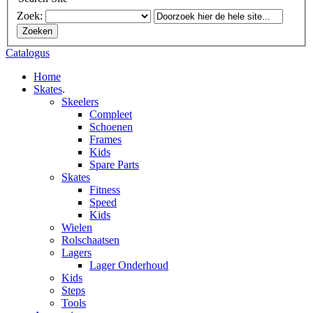
Zoek:
Zoeken
Catalogus
Home
Skates
.
Skeelers
Compleet
Schoenen
Frames
Kids
Spare Parts
Skates
Fitness
Speed
Kids
Wielen
Rolschaatsen
Lagers
Lager Onderhoud
Kids
Steps
Tools