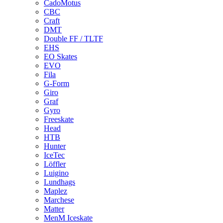
CadoMotus
CBC
Craft
DMT
Double FF / TLTF
EHS
EO Skates
EVO
Fila
G-Form
Giro
Graf
Gyro
Freeskate
Head
HTB
Hunter
IceTec
Löffler
Luigino
Lundhags
Maplez
Marchese
Matter
MenM Iceskate