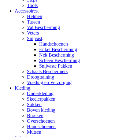
Tools
Accessoires
.
Helmen
Tassen
Val Bescherming
Veters
Snijvast
.
Handschoenen
Enkel Bescherming
Nek Bescherming
Scheen Bescherming
Snijvaste Pakken
Schaats Beschermers
Droogtraining
Voeding en Verzorging
Kleding
.
Onderkleding
Skeelerpakken
Sokken
Boven kleding
Broeken
Overschoenen
Handschoenen
Mutsen