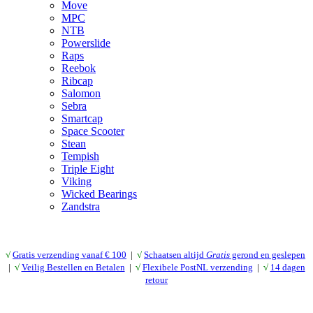
Move
MPC
NTB
Powerslide
Raps
Reebok
Ribcap
Salomon
Sebra
Smartcap
Space Scooter
Stean
Tempish
Triple Eight
Viking
Wicked Bearings
Zandstra
√
Gratis verzending vanaf € 10
0
|
√
Schaatsen altijd
Gratis
gerond en geslepen
|
√
Veilig Bestellen en Betalen
|
√
Flexibele PostNL verzending
|
√
14 dagen
retour