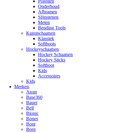
Polijsten
Onderhoud
Afbramen
Slijpstenen
Meten
Bending Tools
Kunstschaatsen
Klassiek
Softboots
Hockeyschaatsen
Hockey Schaatsen
Hockey Sticks
Softboot
Kids
Accessoires
Kids
Merken
.
Atom
Base360
Bauer
Bell
Bionic
Bones
Bont
Born