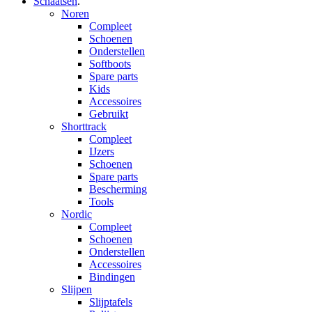
Schaatsen
.
Noren
Compleet
Schoenen
Onderstellen
Softboots
Spare parts
Kids
Accessoires
Gebruikt
Shorttrack
Compleet
IJzers
Schoenen
Spare parts
Bescherming
Tools
Nordic
Compleet
Schoenen
Onderstellen
Accessoires
Bindingen
Slijpen
Slijptafels