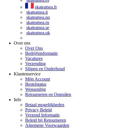
skateatsea.es
skateatsea.fr
skateatsea.it
skateatsea.no
skateatsea.ru
skateatsea.se
skateatsea.uk
Over ons
Over Ons
Bedrijfsinformatie
Vacatures
Verzending
Slijpen en Onderhoud
Klantenservice
Mijn Account
Bestelstatus
Wensenlijst
Retourneren en Omruilen
Info
Betaal mogelijkheden
Privacy Beleid
Verzend Informatie
Beleid bij Retourneren
Algemene Voorwaarden