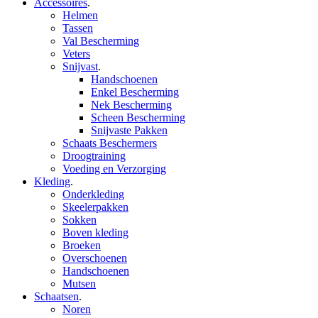
Accessoires
.
Helmen
Tassen
Val Bescherming
Veters
Snijvast
.
Handschoenen
Enkel Bescherming
Nek Bescherming
Scheen Bescherming
Snijvaste Pakken
Schaats Beschermers
Droogtraining
Voeding en Verzorging
Kleding
.
Onderkleding
Skeelerpakken
Sokken
Boven kleding
Broeken
Overschoenen
Handschoenen
Mutsen
Schaatsen
.
Noren