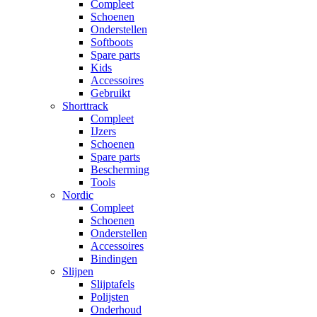
Compleet
Schoenen
Onderstellen
Softboots
Spare parts
Kids
Accessoires
Gebruikt
Shorttrack
Compleet
IJzers
Schoenen
Spare parts
Bescherming
Tools
Nordic
Compleet
Schoenen
Onderstellen
Accessoires
Bindingen
Slijpen
Slijptafels
Polijsten
Onderhoud