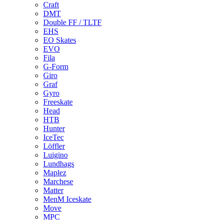
Craft
DMT
Double FF / TLTF
EHS
EO Skates
EVO
Fila
G-Form
Giro
Graf
Gyro
Freeskate
Head
HTB
Hunter
IceTec
Löffler
Luigino
Lundhags
Maplez
Marchese
Matter
MenM Iceskate
Move
MPC