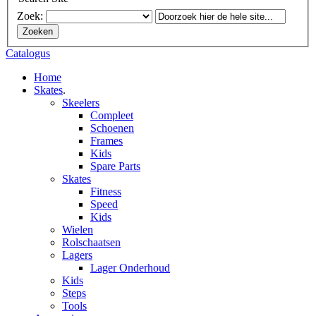
Zoek:
Zoeken
Catalogus
Home
Skates
.
Skeelers
Compleet
Schoenen
Frames
Kids
Spare Parts
Skates
Fitness
Speed
Kids
Wielen
Rolschaatsen
Lagers
Lager Onderhoud
Kids
Steps
Tools