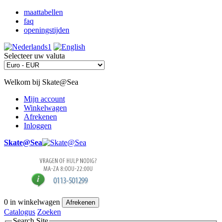
maattabellen
faq
openingstijden
Selecteer uw valuta
Welkom bij Skate@Sea
Mijn account
Winkelwagen
Afrekenen
Inloggen
Skate@Sea
0
in winkelwagen
Afrekenen
Catalogus
Zoeken
Search Site