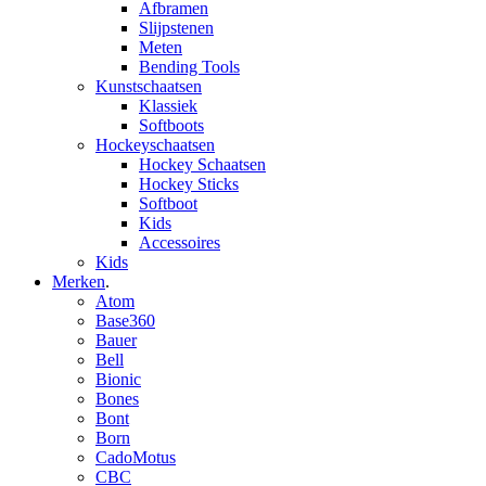
Afbramen
Slijpstenen
Meten
Bending Tools
Kunstschaatsen
Klassiek
Softboots
Hockeyschaatsen
Hockey Schaatsen
Hockey Sticks
Softboot
Kids
Accessoires
Kids
Merken
.
Atom
Base360
Bauer
Bell
Bionic
Bones
Bont
Born
CadoMotus
CBC