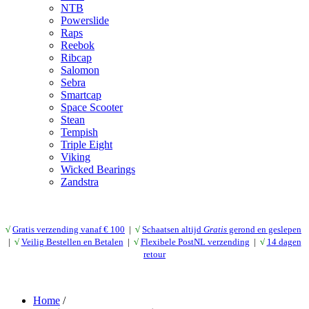
NTB
Powerslide
Raps
Reebok
Ribcap
Salomon
Sebra
Smartcap
Space Scooter
Stean
Tempish
Triple Eight
Viking
Wicked Bearings
Zandstra
√
Gratis verzending vanaf € 10
0
|
√
Schaatsen altijd
Gratis
gerond en geslepen
|
√
Veilig Bestellen en Betalen
|
√
Flexibele PostNL verzending
|
√
14 dagen
retour
Home
/