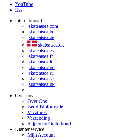
YouTube
Rss
Internationaal
skateatsea.com
skateatsea.be
skateatsea.de
skateatsea.dk
skateatsea.es
skateatsea.fr
skateatsea.it
skateatsea.no
skateatsea.ru
skateatsea.se
skateatsea.uk
Over ons
Over Ons
Bedrijfsinformatie
Vacatures
Verzending
Slijpen en Onderhoud
Klantenservice
Mijn Account