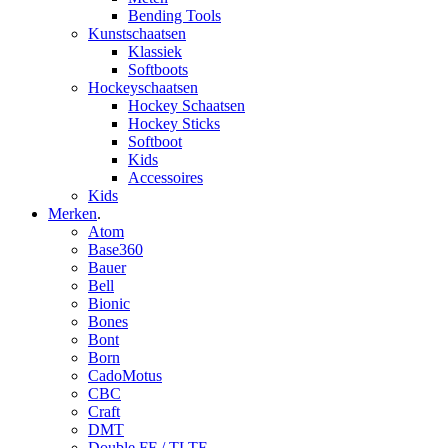
Bending Tools
Kunstschaatsen
Klassiek
Softboots
Hockeyschaatsen
Hockey Schaatsen
Hockey Sticks
Softboot
Kids
Accessoires
Kids
Merken
.
Atom
Base360
Bauer
Bell
Bionic
Bones
Bont
Born
CadoMotus
CBC
Craft
DMT
Double FF / TLTF