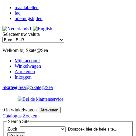
maattabellen
faq
openingstijden
Selecteer uw valuta
Welkom bij Skate@Sea
Mijn account
Winkelwagen
Afrekenen
Inloggen
Skate@Sea
0
in winkelwagen
Afrekenen
Catalogus
Zoeken
Search Site
Zoek:
Zoeken