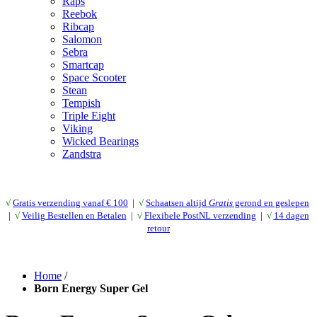
Raps
Reebok
Ribcap
Salomon
Sebra
Smartcap
Space Scooter
Stean
Tempish
Triple Eight
Viking
Wicked Bearings
Zandstra
√
Gratis verzending vanaf € 10
0
|
√
Schaatsen altijd
Gratis
gerond en geslepen
|
√
Veilig Bestellen en Betalen
|
√
Flexibele PostNL verzending
|
√
14 dagen
retour
Home
/
Born Energy Super Gel