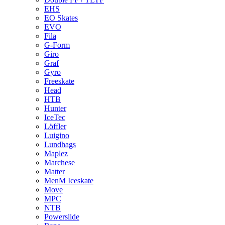
EHS
EO Skates
EVO
Fila
G-Form
Giro
Graf
Gyro
Freeskate
Head
HTB
Hunter
IceTec
Löffler
Luigino
Lundhags
Maplez
Marchese
Matter
MenM Iceskate
Move
MPC
NTB
Powerslide