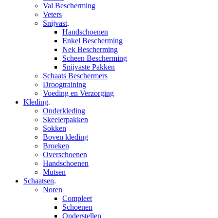
Val Bescherming
Veters
Snijvast
.
Handschoenen
Enkel Bescherming
Nek Bescherming
Scheen Bescherming
Snijvaste Pakken
Schaats Beschermers
Droogtraining
Voeding en Verzorging
Kleding
.
Onderkleding
Skeelerpakken
Sokken
Boven kleding
Broeken
Overschoenen
Handschoenen
Mutsen
Schaatsen
.
Noren
Compleet
Schoenen
Onderstellen