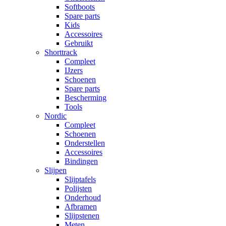
Softboots
Spare parts
Kids
Accessoires
Gebruikt
Shorttrack
Compleet
IJzers
Schoenen
Spare parts
Bescherming
Tools
Nordic
Compleet
Schoenen
Onderstellen
Accessoires
Bindingen
Slijpen
Slijptafels
Polijsten
Onderhoud
Afbramen
Slijpstenen
Meten