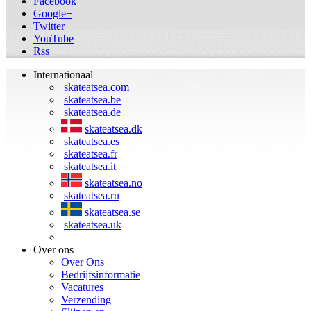
Facebook
Google+
Twitter
YouTube
Rss
Internationaal
skateatsea.com
skateatsea.be
skateatsea.de
skateatsea.dk
skateatsea.es
skateatsea.fr
skateatsea.it
skateatsea.no
skateatsea.ru
skateatsea.se
skateatsea.uk
Over ons
Over Ons
Bedrijfsinformatie
Vacatures
Verzending