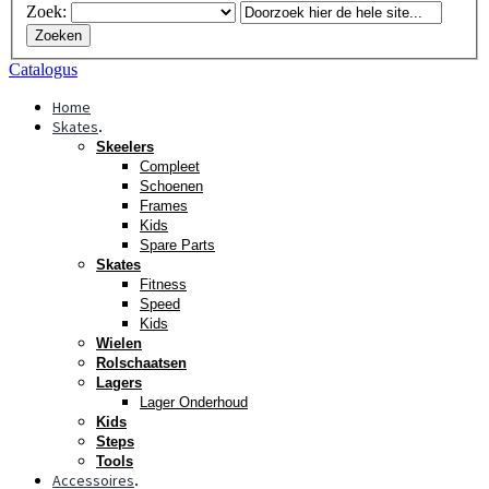
Zoek:
Zoeken
Catalogus
Home
Skates
.
Skeelers
Compleet
Schoenen
Frames
Kids
Spare Parts
Skates
Fitness
Speed
Kids
Wielen
Rolschaatsen
Lagers
Lager Onderhoud
Kids
Steps
Tools
Accessoires
.