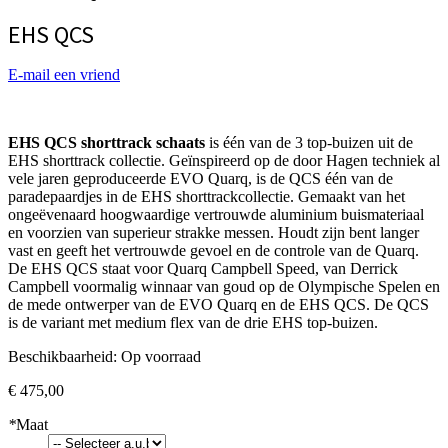
EHS QCS
E-mail een vriend
EHS QCS shorttrack schaats
is één van de 3 top-buizen uit de
EHS shorttrack collectie. Geïnspireerd op de door Hagen techniek al
vele jaren geproduceerde EVO Quarq, is de QCS één van de
paradepaardjes in de EHS shorttrackcollectie. Gemaakt van het
ongeëvenaard hoogwaardige vertrouwde aluminium buismateriaal
en voorzien van superieur strakke messen. Houdt zijn bent langer
vast en geeft het vertrouwde gevoel en de controle van de Quarq.
De EHS QCS staat voor Quarq Campbell Speed, van Derrick
Campbell voormalig winnaar van goud op de Olympische Spelen en
de mede ontwerper van de EVO Quarq en de EHS QCS. De QCS
is de variant met medium flex van de drie EHS top-buizen.
Beschikbaarheid:
Op voorraad
€ 475,00
*
Maat