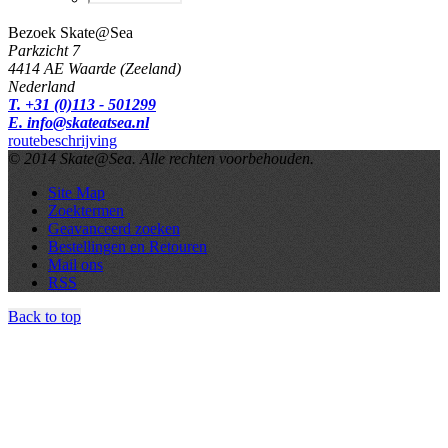
Bezoek Skate@Sea
Parkzicht 7
4414 AE Waarde (Zeeland)
Nederland
T. +31 (0)113 - 501299
E. info@skateatsea.nl
routebeschrijving
© 2014 Skate@Sea. Alle rechten voorbehouden.
Site Map
Zoektermen
Geavanceerd zoeken
Bestellingen en Retouren
Mail ons
RSS
Back to top