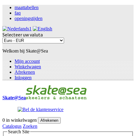
maattabellen
faq
openingstijden
Selecteer uw valuta
Welkom bij Skate@Sea
Mijn account
Winkelwagen
Afrekenen
Inloggen
Skate@Sea
0
in winkelwagen
Afrekenen
Catalogus
Zoeken
Search Site