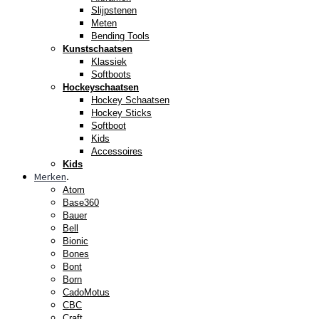
Slijpstenen
Meten
Bending Tools
Kunstschaatsen
Klassiek
Softboots
Hockeyschaatsen
Hockey Schaatsen
Hockey Sticks
Softboot
Kids
Accessoires
Kids
Merken
.
Atom
Base360
Bauer
Bell
Bionic
Bones
Bont
Born
CadoMotus
CBC
Craft