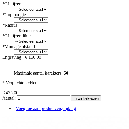
*
Glij ijzer
*
Cup hoogte
*
Radius
*
Glij ijzer dikte
*
Montage afstand
Engraving
+
€ 150,00
Maximale aantal karakters:
60
* Verplichte velden
€ 475,00
Aantal:
In winkelwagen
|
Voeg toe aan productvergelijking