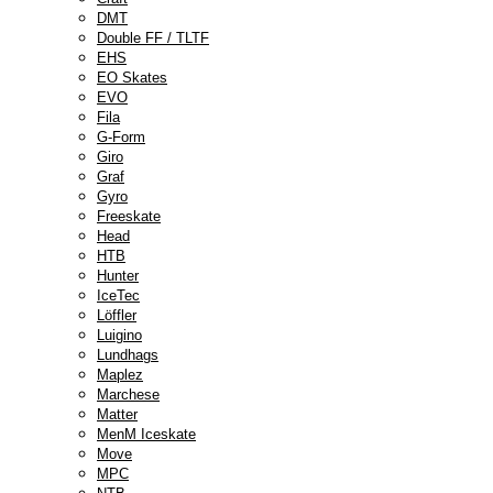
DMT
Double FF / TLTF
EHS
EO Skates
EVO
Fila
G-Form
Giro
Graf
Gyro
Freeskate
Head
HTB
Hunter
IceTec
Löffler
Luigino
Lundhags
Maplez
Marchese
Matter
MenM Iceskate
Move
MPC