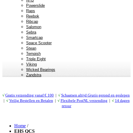
NTB
Powerslide
Raps
Reebok
Ribcap
Salomon
Sebra
Smartcap
Space Scooter
Stean
Tempish
Triple Eight
Viking
Wicked Bearings
Zandstra
√
Gratis verzending vanaf € 10
0
|
√
Schaatsen altijd
Gratis
gerond en geslepen
|
√
Veilig Bestellen en Betalen
|
√
Flexibele PostNL verzending
|
√
14 dagen
retour
Home
/
EHS QCS