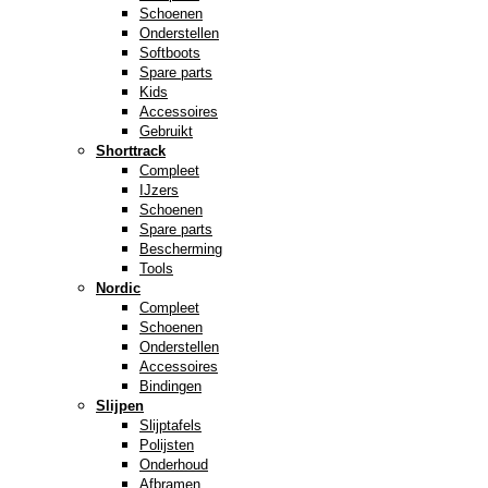
Schoenen
Onderstellen
Softboots
Spare parts
Kids
Accessoires
Gebruikt
Shorttrack
Compleet
IJzers
Schoenen
Spare parts
Bescherming
Tools
Nordic
Compleet
Schoenen
Onderstellen
Accessoires
Bindingen
Slijpen
Slijptafels
Polijsten
Onderhoud
Afbramen