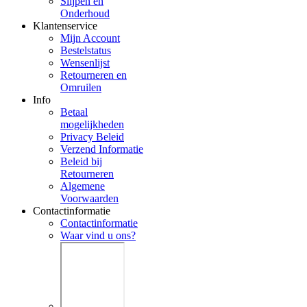
Slijpen en
Onderhoud
Klantenservice
Mijn Account
Bestelstatus
Wensenlijst
Retourneren en
Omruilen
Info
Betaal
mogelijkheden
Privacy Beleid
Verzend Informatie
Beleid bij
Retourneren
Algemene
Voorwaarden
Contactinformatie
Contactinformatie
Waar vind u ons?