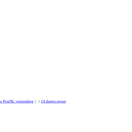
le PostNL verzending
|
√
14 dagen retour