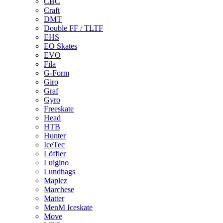
CBC
Craft
DMT
Double FF / TLTF
EHS
EO Skates
EVO
Fila
G-Form
Giro
Graf
Gyro
Freeskate
Head
HTB
Hunter
IceTec
Löffler
Luigino
Lundhags
Maplez
Marchese
Matter
MenM Iceskate
Move