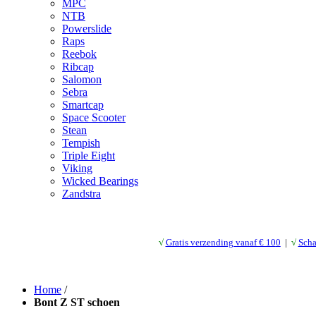
MPC
NTB
Powerslide
Raps
Reebok
Ribcap
Salomon
Sebra
Smartcap
Space Scooter
Stean
Tempish
Triple Eight
Viking
Wicked Bearings
Zandstra
√
Gratis verzending vanaf € 10
0
|
√
Scha
Home
/
Bont Z ST schoen