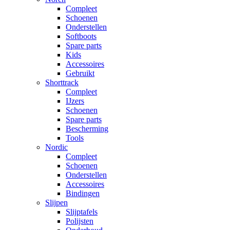
Compleet
Schoenen
Onderstellen
Softboots
Spare parts
Kids
Accessoires
Gebruikt
Shorttrack
Compleet
IJzers
Schoenen
Spare parts
Bescherming
Tools
Nordic
Compleet
Schoenen
Onderstellen
Accessoires
Bindingen
Slijpen
Slijptafels
Polijsten