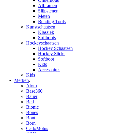
Onderhoud
Afbramen
Slijpstenen
Meten
Bending Tools
Kunstschaatsen
Klassiek
Softboots
Hockeyschaatsen
Hockey Schaatsen
Hockey Sticks
Softboot
Kids
Accessoires
Kids
Merken
.
Atom
Base360
Bauer
Bell
Bionic
Bones
Bont
Born
CadoMotus