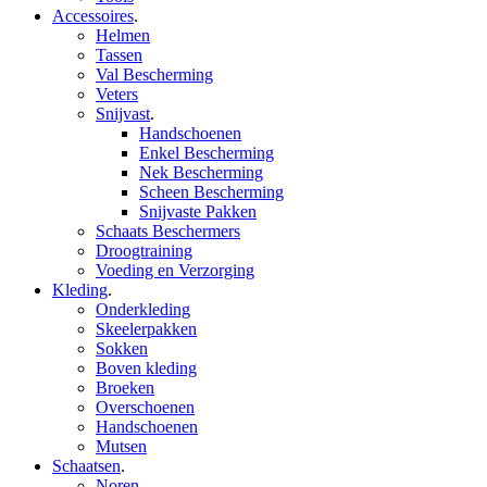
Accessoires
.
Helmen
Tassen
Val Bescherming
Veters
Snijvast
.
Handschoenen
Enkel Bescherming
Nek Bescherming
Scheen Bescherming
Snijvaste Pakken
Schaats Beschermers
Droogtraining
Voeding en Verzorging
Kleding
.
Onderkleding
Skeelerpakken
Sokken
Boven kleding
Broeken
Overschoenen
Handschoenen
Mutsen
Schaatsen
.
Noren