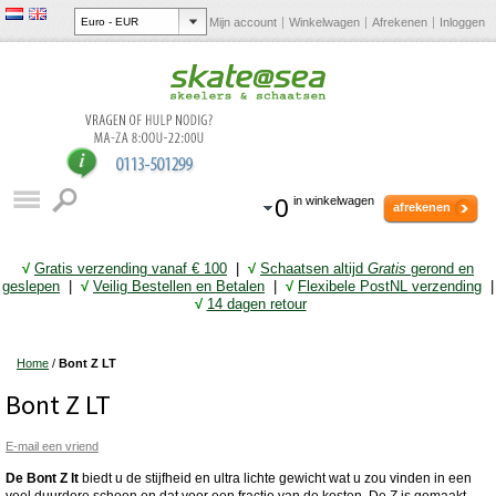
Mijn account
Winkelwagen
Afrekenen
Inloggen
0
in winkelwagen
afrekenen
√
Gratis verzending vanaf € 10
0
|
√
Schaatsen altijd
Gratis
gerond en
geslepen
|
√
Veilig Bestellen en Betalen
|
√
Flexibele PostNL verzending
|
√
14 dagen retour
Home
/
Bont Z LT
Bont Z LT
E-mail een vriend
De Bont Z lt
biedt u de stijfheid en ultra lichte gewicht wat u zou vinden in een
veel duurdere schoen en dat voor een fractie van de kosten. De Z is gemaakt