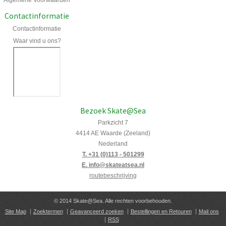
Contactinformatie
Contactinformatie
Waar vind u ons?
Bezoek Skate@Sea
Parkzicht 7
4414 AE Waarde (Zeeland)
Nederland
T. +31 (0)113 - 501299
E. info@skateatsea.nl
routebeschrijving
© 2014 Skate@Sea. Alle rechten voorbehouden.
Site Map
Zoektermen
Geavanceerd zoeken
Bestellingen en Retouren
Mail ons
RSS