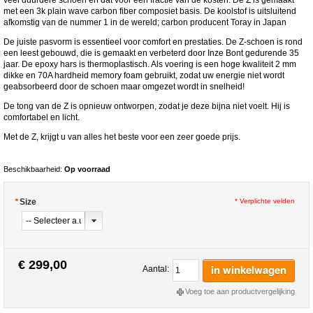
met een 3k plain wave carbon fiber composiet basis. De koolstof is uitsluitend
afkomstig van de nummer 1 in de wereld; carbon producent Toray in Japan
De juiste pasvorm is essentieel voor comfort en prestaties. De Z-schoen is rond
een leest gebouwd, die is gemaakt en verbeterd door Inze Bont gedurende 35
jaar. De epoxy hars is thermoplastisch. Als voering is een hoge kwaliteit 2 mm
dikke en 70A hardheid memory foam gebruikt, zodat uw energie niet wordt
geabsorbeerd door de schoen maar omgezet wordt in snelheid!
De tong van de Z is opnieuw ontworpen, zodat je deze bijna niet voelt. Hij is
comfortabel en licht.
Met de Z, krijgt u van alles het beste voor een zeer goede prijs.
Beschikbaarheid:
Op voorraad
*
Size
* Verplichte velden
€ 299,00
in winkelwagen
Aantal:
Voeg toe aan productvergelijking