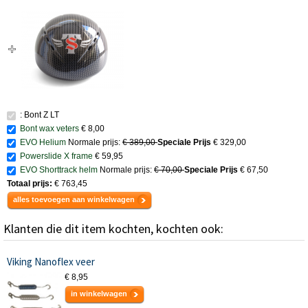
: Bont Z LT
Bont wax veters
€ 8,00
EVO Helium
Normale prijs:
€ 389,00
Speciale Prijs
€ 329,00
Powerslide X frame
€ 59,95
EVO Shorttrack helm
Normale prijs:
€ 70,00
Speciale Prijs
€ 67,50
Totaal prijs:
€ 763,45
alles toevoegen aan winkelwagen
Klanten die dit item kochten, kochten ook:
Viking Nanoflex veer
€ 8,95
in winkelwagen