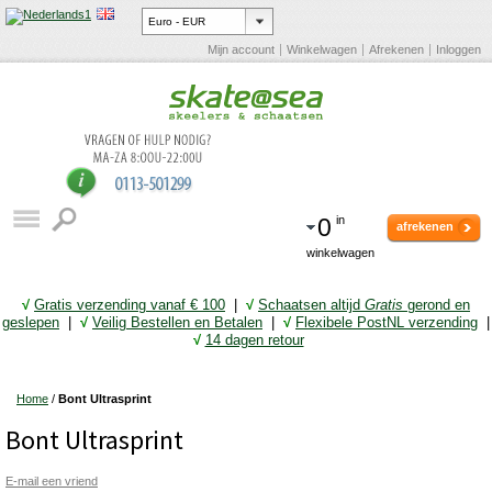
Mijn account
Winkelwagen
Afrekenen
Inloggen
0
in
afrekenen
winkelwagen
√
Gratis verzending vanaf € 10
0
|
√
Schaatsen altijd
Gratis
gerond en
geslepen
|
√
Veilig Bestellen en Betalen
|
√
Flexibele PostNL verzending
|
√
14 dagen retour
Home
/
Bont Ultrasprint
Bont Ultrasprint
E-mail een vriend