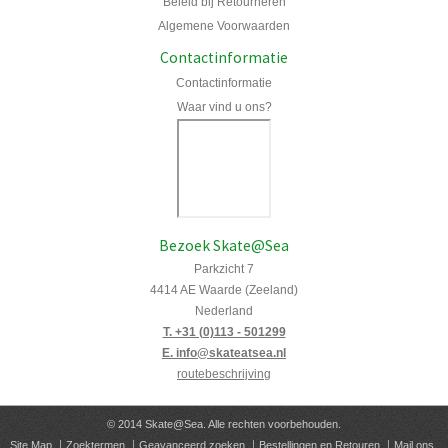
Beleid bij Retourneren
Algemene Voorwaarden
Contactinformatie
Contactinformatie
Waar vind u ons?
Bezoek Skate@Sea
Parkzicht 7
4414 AE Waarde (Zeeland)
Nederland
T. +31 (0)113 - 501299
E. info@skateatsea.nl
routebeschrijving
© 2014 Skate@Sea. Alle rechten voorbehouden.
Site Map
Zoektermen
Geavanceerd zoeken
Bestellingen en Retouren
Mail ons