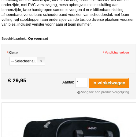
onderzijde, met PVC versteviging, mesh opbergvak met ritssluiting aan
binnenzijde, twee handgrepen samen te voegen d.m.v. klittenbandsluiting,
afneembare, verstelbare schouderband voorzien van schouderstuk met foam
vulling, vijf stootdoppen aan onderzijde van de tas, op diverse plaatsen voorzien
van bies, inclusief venster voor naam of team nummer.
Beschikbaarheid:
Op voorraad
*
Kleur
* Verplichte velden
€ 29,95
in winkelwagen
Aantal:
Voeg toe aan productvergelijking