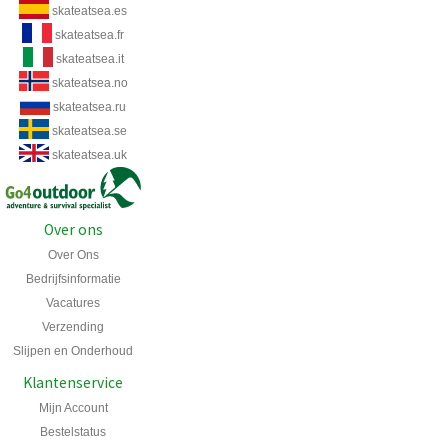
skateatsea.es
skateatsea.fr
skateatsea.it
skateatsea.no
skateatsea.ru
skateatsea.se
skateatsea.uk
Over ons
Over Ons
Bedrijfsinformatie
Vacatures
Verzending
Slijpen en Onderhoud
Klantenservice
Mijn Account
Bestelstatus