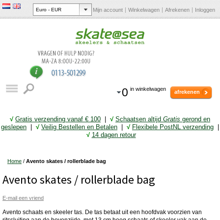
Mijn account
Winkelwagen
Afrekenen
Inloggen
0
in winkelwagen
afrekenen
√
Gratis verzending vanaf € 10
0
|
√
Schaatsen altijd
Gratis
gerond en
geslepen
|
√
Veilig Bestellen en Betalen
|
√
Flexibele PostNL verzending
|
√
14 dagen retour
Home
/
Avento skates / rollerblade bag
Avento skates / rollerblade bag
E-mail een vriend
Avento schaats en skeeler tas. De tas betaat uit een hoofdvak voorzien van
ritssluiting aan de bovenzijde, met 13 cm hoog schaats of skeeler vak aan de