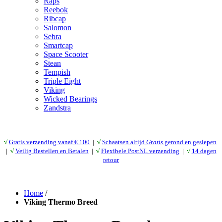
Raps
Reebok
Ribcap
Salomon
Sebra
Smartcap
Space Scooter
Stean
Tempish
Triple Eight
Viking
Wicked Bearings
Zandstra
√
Gratis verzending vanaf € 10
0
|
√
Schaatsen altijd
Gratis
gerond en geslepen
|
√
Veilig Bestellen en Betalen
|
√
Flexibele PostNL verzending
|
√
14 dagen
retour
Home
/
Viking Thermo Breed