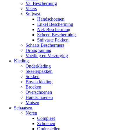
Val Bescherming
Veters
Snijvast
.
Handschoenen
Enkel Bescherming
Nek Bescherming
Scheen Bescherming
Snijvaste Pakken
Schaats Beschermers
Droogtraining
Voeding en Verzorging
Kleding
.
Onderkleding
Skeelerpakken
Sokken
Boven kleding
Broeken
Overschoenen
Handschoenen
Mutsen
Schaatsen
.
Noren
Compleet
Schoenen
Onderstellen