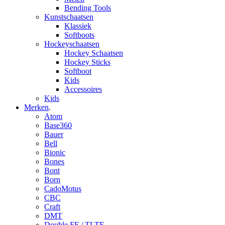
Bending Tools
Kunstschaatsen
Klassiek
Softboots
Hockeyschaatsen
Hockey Schaatsen
Hockey Sticks
Softboot
Kids
Accessoires
Kids
Merken
.
Atom
Base360
Bauer
Bell
Bionic
Bones
Bont
Born
CadoMotus
CBC
Craft
DMT
Double FF / TLTF