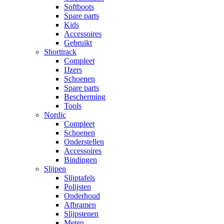
Softboots
Spare parts
Kids
Accessoires
Gebruikt
Shorttrack
Compleet
IJzers
Schoenen
Spare parts
Bescherming
Tools
Nordic
Compleet
Schoenen
Onderstellen
Accessoires
Bindingen
Slijpen
Slijptafels
Polijsten
Onderhoud
Afbramen
Slijpstenen
Meten