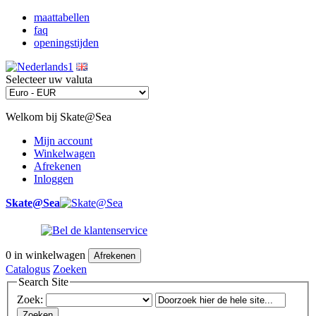
maattabellen
faq
openingstijden
Selecteer uw valuta
Welkom bij Skate@Sea
Mijn account
Winkelwagen
Afrekenen
Inloggen
Skate@Sea
0
in winkelwagen
Afrekenen
Catalogus
Zoeken
Search Site
Zoek:
Zoeken