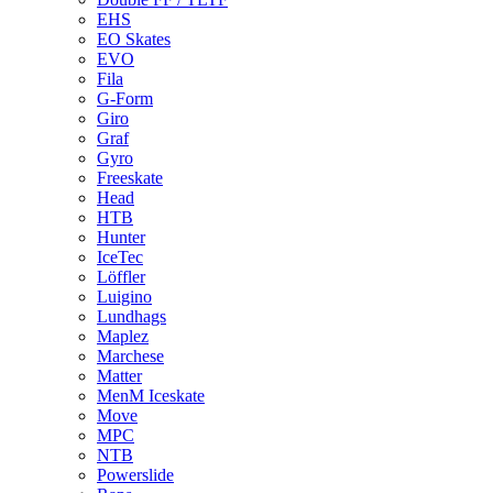
EHS
EO Skates
EVO
Fila
G-Form
Giro
Graf
Gyro
Freeskate
Head
HTB
Hunter
IceTec
Löffler
Luigino
Lundhags
Maplez
Marchese
Matter
MenM Iceskate
Move
MPC
NTB
Powerslide