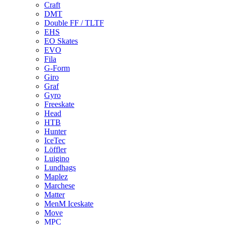
Craft
DMT
Double FF / TLTF
EHS
EO Skates
EVO
Fila
G-Form
Giro
Graf
Gyro
Freeskate
Head
HTB
Hunter
IceTec
Löffler
Luigino
Lundhags
Maplez
Marchese
Matter
MenM Iceskate
Move
MPC