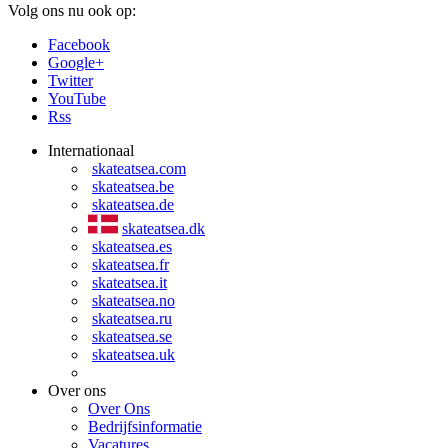
Volg ons nu ook op:
Facebook
Google+
Twitter
YouTube
Rss
Internationaal
skateatsea.com
skateatsea.be
skateatsea.de
skateatsea.dk
skateatsea.es
skateatsea.fr
skateatsea.it
skateatsea.no
skateatsea.ru
skateatsea.se
skateatsea.uk
Over ons
Over Ons
Bedrijfsinformatie
Vacatures