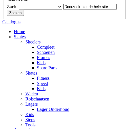
Zoek:
Zoeken
Catalogus
Home
Skates
.
Skeelers
Compleet
Schoenen
Frames
Kids
Spare Parts
Skates
Fitness
Speed
Kids
Wielen
Rolschaatsen
Lagers
Lager Onderhoud
Kids
Steps
Tools