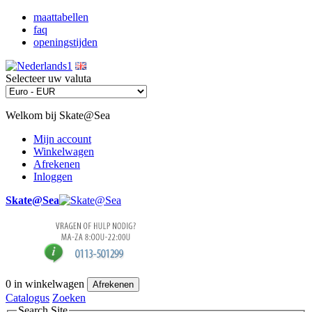
maattabellen
faq
openingstijden
Selecteer uw valuta
Welkom bij Skate@Sea
Mijn account
Winkelwagen
Afrekenen
Inloggen
Skate@Sea
0
in winkelwagen
Afrekenen
Catalogus
Zoeken
Search Site