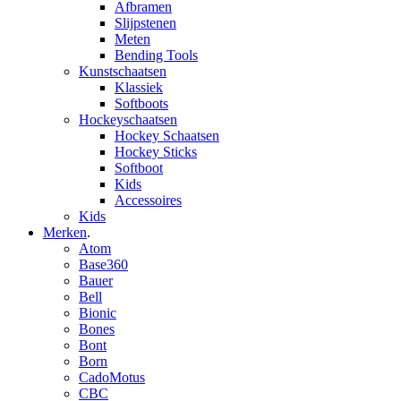
Afbramen
Slijpstenen
Meten
Bending Tools
Kunstschaatsen
Klassiek
Softboots
Hockeyschaatsen
Hockey Schaatsen
Hockey Sticks
Softboot
Kids
Accessoires
Kids
Merken
.
Atom
Base360
Bauer
Bell
Bionic
Bones
Bont
Born
CadoMotus
CBC