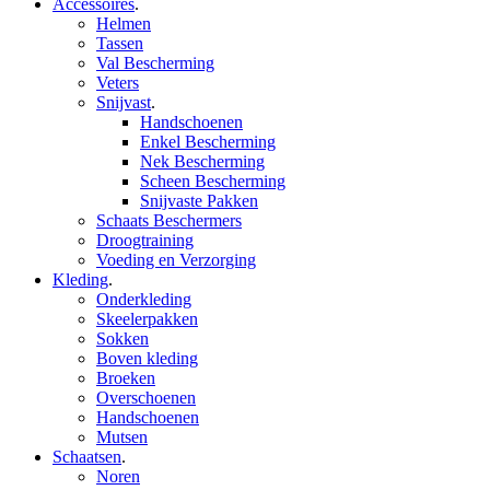
Accessoires
.
Helmen
Tassen
Val Bescherming
Veters
Snijvast
.
Handschoenen
Enkel Bescherming
Nek Bescherming
Scheen Bescherming
Snijvaste Pakken
Schaats Beschermers
Droogtraining
Voeding en Verzorging
Kleding
.
Onderkleding
Skeelerpakken
Sokken
Boven kleding
Broeken
Overschoenen
Handschoenen
Mutsen
Schaatsen
.
Noren