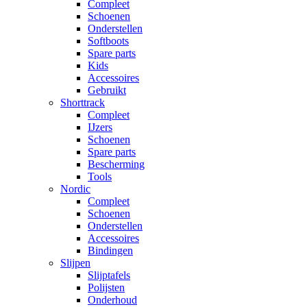
Compleet
Schoenen
Onderstellen
Softboots
Spare parts
Kids
Accessoires
Gebruikt
Shorttrack
Compleet
IJzers
Schoenen
Spare parts
Bescherming
Tools
Nordic
Compleet
Schoenen
Onderstellen
Accessoires
Bindingen
Slijpen
Slijptafels
Polijsten
Onderhoud