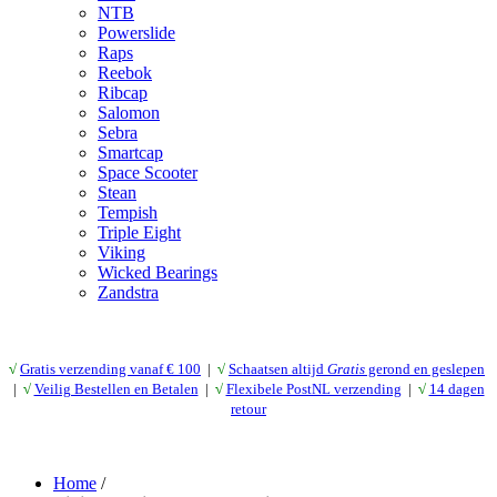
NTB
Powerslide
Raps
Reebok
Ribcap
Salomon
Sebra
Smartcap
Space Scooter
Stean
Tempish
Triple Eight
Viking
Wicked Bearings
Zandstra
√
Gratis verzending vanaf € 10
0
|
√
Schaatsen altijd
Gratis
gerond en geslepen
|
√
Veilig Bestellen en Betalen
|
√
Flexibele PostNL verzending
|
√
14 dagen
retour
Home
/