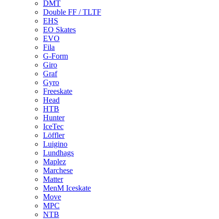
DMT
Double FF / TLTF
EHS
EO Skates
EVO
Fila
G-Form
Giro
Graf
Gyro
Freeskate
Head
HTB
Hunter
IceTec
Löffler
Luigino
Lundhags
Maplez
Marchese
Matter
MenM Iceskate
Move
MPC
NTB