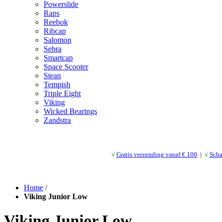
Powerslide
Raps
Reebok
Ribcap
Salomon
Sebra
Smartcap
Space Scooter
Stean
Tempish
Triple Eight
Viking
Wicked Bearings
Zandstra
√
Gratis verzending vanaf € 10
0
|
√
Scha
Home
/
Viking Junior Low
Viking Junior Low