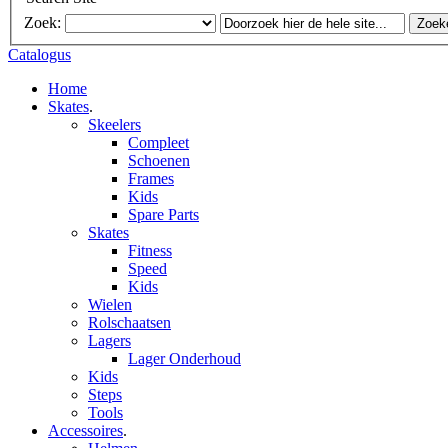
Zoek:
Zoek
Catalogus
Home
Skates
.
Skeelers
Compleet
Schoenen
Frames
Kids
Spare Parts
Skates
Fitness
Speed
Kids
Wielen
Rolschaatsen
Lagers
Lager Onderhoud
Kids
Steps
Tools
Accessoires
.