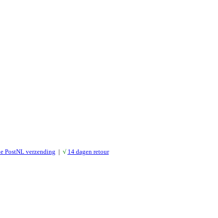
le PostNL verzending
|
√
14 dagen retour