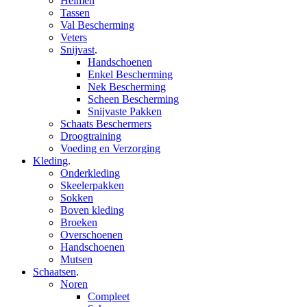
Helmen
Tassen
Val Bescherming
Veters
Snijvast
.
Handschoenen
Enkel Bescherming
Nek Bescherming
Scheen Bescherming
Snijvaste Pakken
Schaats Beschermers
Droogtraining
Voeding en Verzorging
Kleding
.
Onderkleding
Skeelerpakken
Sokken
Boven kleding
Broeken
Overschoenen
Handschoenen
Mutsen
Schaatsen
.
Noren
Compleet