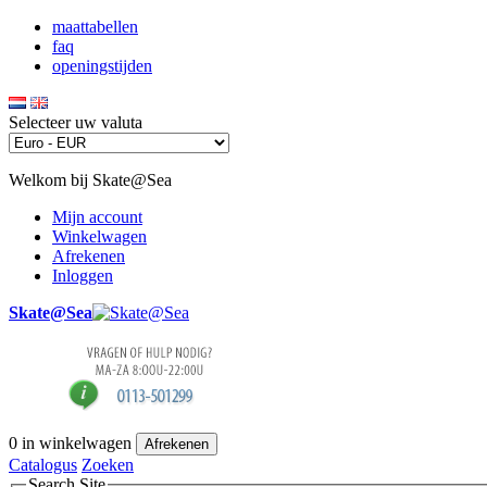
maattabellen
faq
openingstijden
Selecteer uw valuta
Welkom bij Skate@Sea
Mijn account
Winkelwagen
Afrekenen
Inloggen
Skate@Sea
0
in winkelwagen
Afrekenen
Catalogus
Zoeken
Search Site