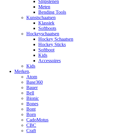
Slijpstenen
Meten
Bending Tools
Kunstschaatsen
Klassiek
Softboots
Hockeyschaatsen
Hockey Schaatsen
Hockey Sticks
Softboot
Kids
Accessoires
Kids
Merken
.
Atom
Base360
Bauer
Bell
Bionic
Bones
Bont
Born
CadoMotus
CBC
Craft