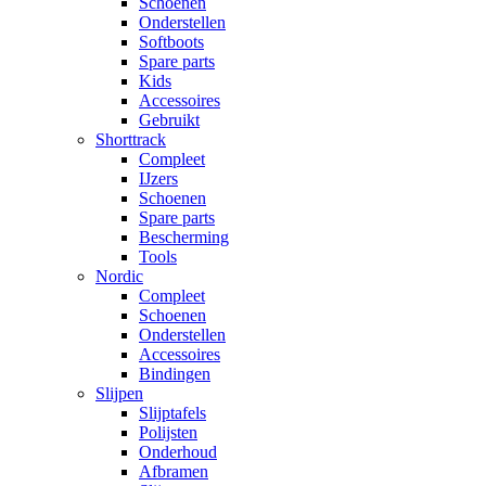
Schoenen
Onderstellen
Softboots
Spare parts
Kids
Accessoires
Gebruikt
Shorttrack
Compleet
IJzers
Schoenen
Spare parts
Bescherming
Tools
Nordic
Compleet
Schoenen
Onderstellen
Accessoires
Bindingen
Slijpen
Slijptafels
Polijsten
Onderhoud
Afbramen