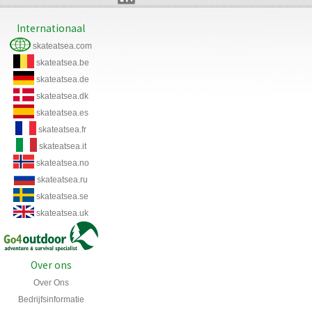
Internationaal
skateatsea.com
skateatsea.be
skateatsea.de
skateatsea.dk
skateatsea.es
skateatsea.fr
skateatsea.it
skateatsea.no
skateatsea.ru
skateatsea.se
skateatsea.uk
Over ons
Over Ons
Bedrijfsinformatie