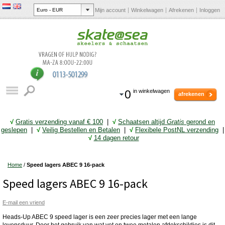
Mijn account
Winkelwagen
Afrekenen
Inloggen
0
in winkelwagen
afrekenen
√
Gratis verzending vanaf € 10
0
|
√
Schaatsen altijd
Gratis
gerond en
geslepen
|
√
Veilig Bestellen en Betalen
|
√
Flexibele PostNL verzending
|
√
14 dagen retour
Home
/
Speed lagers ABEC 9 16-pack
Speed lagers ABEC 9 16-pack
E-mail een vriend
Heads-Up ABEC 9 speed lager is een zeer precies lager met een lange
levensduur. Door het gebruik van wat vet en twee metalen afdekschildjes is dit