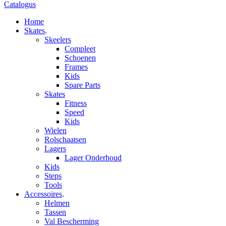
Catalogus
Home
Skates
.
Skeelers
Compleet
Schoenen
Frames
Kids
Spare Parts
Skates
Fitness
Speed
Kids
Wielen
Rolschaatsen
Lagers
Lager Onderhoud
Kids
Steps
Tools
Accessoires
.
Helmen
Tassen
Val Bescherming