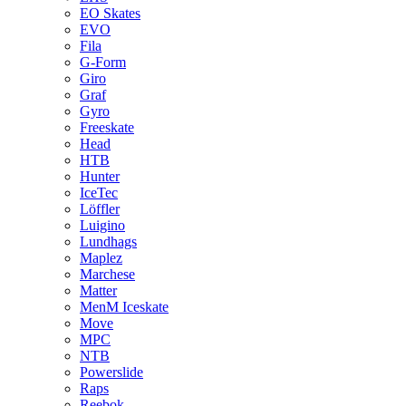
EO Skates
EVO
Fila
G-Form
Giro
Graf
Gyro
Freeskate
Head
HTB
Hunter
IceTec
Löffler
Luigino
Lundhags
Maplez
Marchese
Matter
MenM Iceskate
Move
MPC
NTB
Powerslide
Raps
Reebok