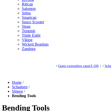
Ribcap
Salomon
Sebra
Smartcap
Space Scooter
Stean
Tempish
Triple Eight
Viking
Wicked Bearings
Zandstra
√
Gratis verzending vanaf € 10
0
|
√
Scha
Home
/
Schaatsen
/
Slijpen
/
Bending Tools
Bending Tools