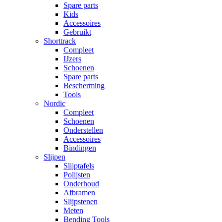
Spare parts
Kids
Accessoires
Gebruikt
Shorttrack
Compleet
IJzers
Schoenen
Spare parts
Bescherming
Tools
Nordic
Compleet
Schoenen
Onderstellen
Accessoires
Bindingen
Slijpen
Slijptafels
Polijsten
Onderhoud
Afbramen
Slijpstenen
Meten
Bending Tools