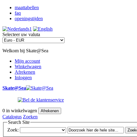
maattabellen
faq
openingstijden
Selecteer uw valuta
Welkom bij Skate@Sea
Mijn account
Winkelwagen
Afrekenen
Inloggen
Skate@Sea
0
in winkelwagen
Afrekenen
Catalogus
Zoeken
Search Site
Zoek:
Zoek