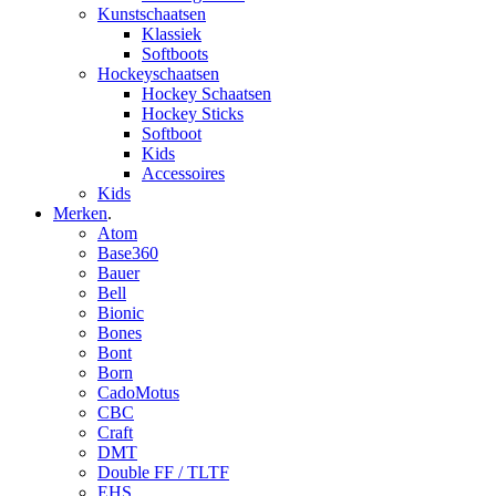
Kunstschaatsen
Klassiek
Softboots
Hockeyschaatsen
Hockey Schaatsen
Hockey Sticks
Softboot
Kids
Accessoires
Kids
Merken
.
Atom
Base360
Bauer
Bell
Bionic
Bones
Bont
Born
CadoMotus
CBC
Craft
DMT
Double FF / TLTF
EHS