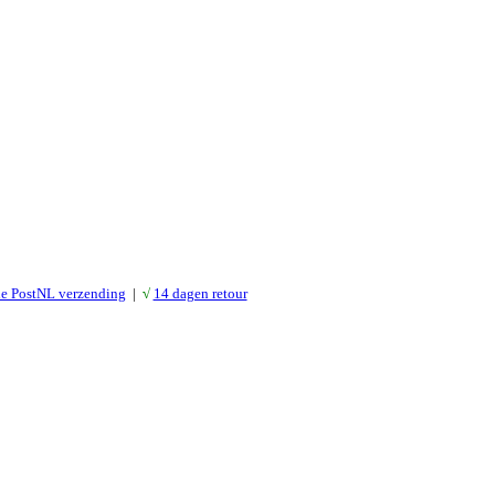
le PostNL verzending
|
√
14 dagen retour