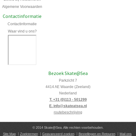
Algemene Voorwaarden
Contactinformatie
Contactinformatie
Waar vind u ons?
Bezoek Skate@Sea
Parkzicht 7
4414 AE Waarde (Zeeland)
Nederland
T. +31 (0)113 - 501299
E. info@skateatsea.nl
routebeschrijving
© 2014 Skate@Sea. Alle rechten voorbehouden.
Site Map
Zoektermen
Geavanceerd zoeken
Bestellingen en Retouren
Mail ons