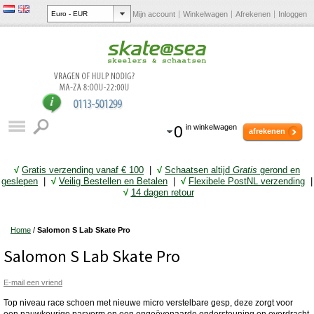
Mijn account
Winkelwagen
Afrekenen
Inloggen
0
in winkelwagen
afrekenen
√
Gratis verzending vanaf € 10
0
|
√
Schaatsen altijd
Gratis
gerond en
geslepen
|
√
Veilig Bestellen en Betalen
|
√
Flexibele PostNL verzending
|
√
14 dagen retour
Home
/
Salomon S Lab Skate Pro
Salomon S Lab Skate Pro
E-mail een vriend
Top niveau race schoen met nieuwe micro verstelbare gesp, deze zorgt voor
een nauwkeurige pasvorm en een ongeëvenaarde ondersteuning en overdracht