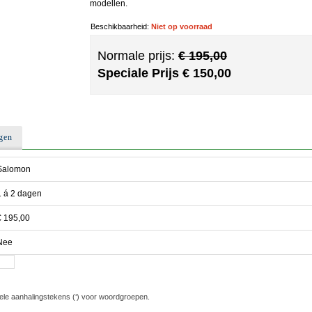
modellen.
Beschikbaarheid:
Niet op voorraad
Normale prijs:
€ 195,00
Speciale Prijs
€ 150,00
gen
Salomon
1 á 2 dagen
€ 195,00
Nee
ele aanhalingstekens (‘) voor woordgroepen.