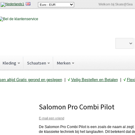
Welkom bij Skate@Sea
Kleding
Schaatsen
Merken
en altijd
Gratis
gerond en geslepen
|
√
Veilig Bestellen en Betalen
|
√
Flex
Salomon Pro Combi Pilot
E-mail een vriend
De Salomon Pro Combi Pilot is een zoals de naam al zegt:
de klassieke techniek bij het langlaufen. Dit betekent dat de