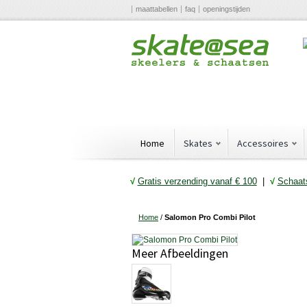
maattabellen
faq
openingstijden
Home
Skates
Accessoires
√
Gratis verzending vanaf € 10
0
|
√
Schaats
Home
/
Salomon Pro Combi Pilot
Meer Afbeeldingen