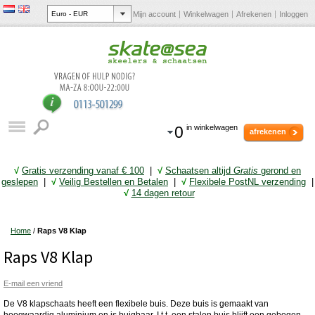
Mijn account
Winkelwagen
Afrekenen
Inloggen
0
in winkelwagen
afrekenen
√
Gratis verzending vanaf € 10
0
|
√
Schaatsen altijd
Gratis
gerond en
geslepen
|
√
Veilig Bestellen en Betalen
|
√
Flexibele PostNL verzending
|
√
14 dagen retour
Home
/
Raps V8 Klap
Raps V8 Klap
E-mail een vriend
De V8 klapschaats heeft een flexibele buis. Deze buis is gemaakt van
hoogwaardig aluminium en is buigbaar. I.t.t. een stalen buis blijft een gebogen