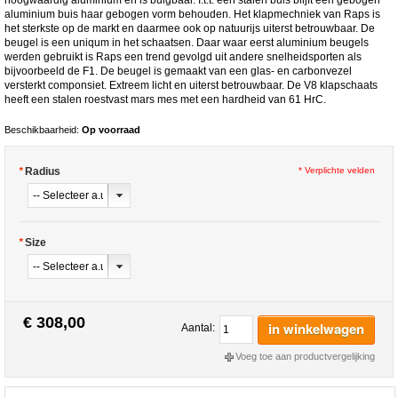
aluminium buis haar gebogen vorm behouden. Het klapmechniek van Raps is
het sterkste op de markt en daarmee ook op natuurijs uiterst betrouwbaar. De
beugel is een uniqum in het schaatsen. Daar waar eerst aluminium beugels
werden gebruikt is Raps een trend gevolgd uit andere snelheidsporten als
bijvoorbeeld de F1. De beugel is gemaakt van een glas- en carbonvezel
versterkt componsiet. Extreem licht en uiterst betrouwbaar. De V8 klapschaats
heeft een stalen roestvast mars mes met een hardheid van 61 HrC.
Beschikbaarheid:
Op voorraad
*
Radius
* Verplichte velden
*
Size
€ 308,00
in winkelwagen
Aantal:
Voeg toe aan productvergelijking