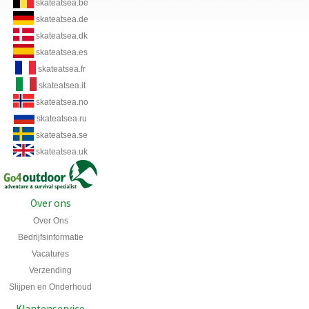
skateatsea.be
skateatsea.de
skateatsea.dk
skateatsea.es
skateatsea.fr
skateatsea.it
skateatsea.no
skateatsea.ru
skateatsea.se
skateatsea.uk
Over ons
Over Ons
Bedrijfsinformatie
Vacatures
Verzending
Slijpen en Onderhoud
Klantenservice