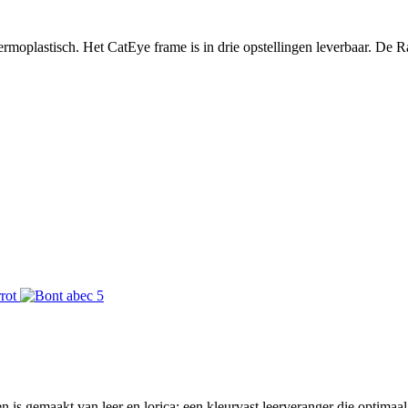
thermoplastisch. Het CatEye frame is in drie opstellingen leverbaar. De
is gemaakt van leer en lorica; een kleurvast leerveranger die optimaal