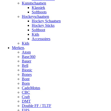
Kunstschaatsen
Klassiek
Softboots
Hockeyschaatsen
Hockey Schaatsen
Hockey Sticks
Softboot
Kids
Accessoires
Kids
Merken
.
Atom
Base360
Bauer
Bell
Bionic
Bones
Bont
Born
CadoMotus
CBC
Craft
DMT
Double FF / TLTF
EHS