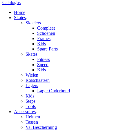
Catalogus
Home
Skates
.
Skeelers
Compleet
Schoenen
Frames
Kids
Spare Parts
Skates
Fitness
Speed
Kids
Wielen
Rolschaatsen
Lagers
Lager Onderhoud
Kids
Steps
Tools
Accessoires
.
Helmen
Tassen
Val Bescherming