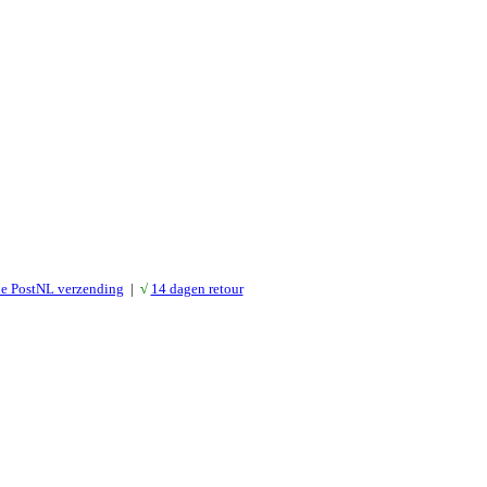
le PostNL verzending
|
√
14 dagen retour