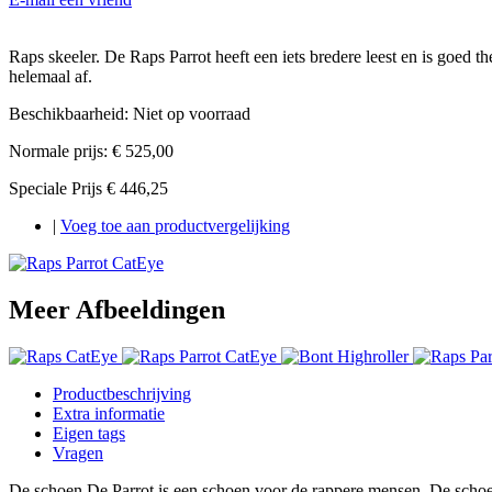
Raps skeeler. De Raps Parrot heeft een iets bredere leest en is goed 
helemaal af.
Beschikbaarheid:
Niet op voorraad
Normale prijs:
€ 525,00
Speciale Prijs
€ 446,25
|
Voeg toe aan productvergelijking
Meer Afbeeldingen
Productbeschrijving
Extra informatie
Eigen tags
Vragen
De schoen De Parrot is een schoen voor de rappere mensen. De schoen 