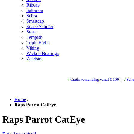
Ribcap
Salomon
Sebra
Smartcap
Space Scooter
Stean
Tempish
Triple Eight
Viking
Wicked Bearings
Zandstra
√
Gratis verzending vanaf € 10
0
|
√
Scha
Home
/
Raps Parrot CatEye
Raps Parrot CatEye
E-mail een vriend