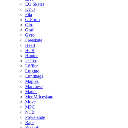
EO Skates
EVO
Fila
G-Form
Giro
Graf
Gyro
Freeskate
Head
HTB
Hunter
IceTec
Löffler
Luigino
Lundhags
Maplez
Marchese
Matter
MenM Iceskate
Move
MPC
NTB
Powerslide
Raps
Reebok