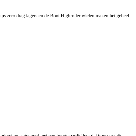
 Raps zero drag lagers en de Bont Highroller wielen maken het geheel
 ademt en is gevoerd met een hoogwaardig leer dat transparantie