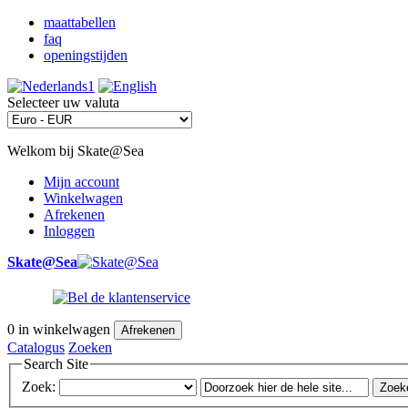
maattabellen
faq
openingstijden
Selecteer uw valuta
Welkom bij Skate@Sea
Mijn account
Winkelwagen
Afrekenen
Inloggen
Skate@Sea
0
in winkelwagen
Afrekenen
Catalogus
Zoeken
Search Site
Zoek:
Zoek