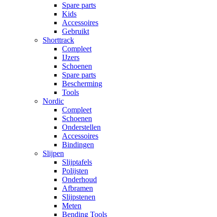
Spare parts
Kids
Accessoires
Gebruikt
Shorttrack
Compleet
IJzers
Schoenen
Spare parts
Bescherming
Tools
Nordic
Compleet
Schoenen
Onderstellen
Accessoires
Bindingen
Slijpen
Slijptafels
Polijsten
Onderhoud
Afbramen
Slijpstenen
Meten
Bending Tools