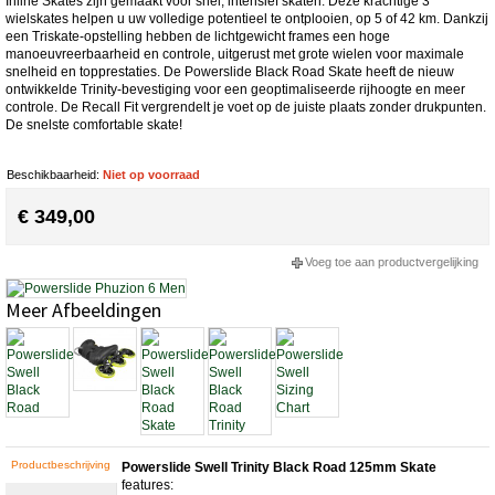
Inline Skates zijn gemaakt voor snel, intensief skaten. Deze krachtige 3
wielskates helpen u uw volledige potentieel te ontplooien, op 5 of 42 km. Dankzij
een Triskate-opstelling hebben de lichtgewicht frames een hoge
manoeuvreerbaarheid en controle, uitgerust met grote wielen voor maximale
snelheid en topprestaties. De Powerslide Black Road Skate heeft de nieuw
ontwikkelde Trinity-bevestiging voor een geoptimaliseerde rijhoogte en meer
controle. De Recall Fit vergrendelt je voet op de juiste plaats zonder drukpunten.
De snelste comfortable skate!
Beschikbaarheid:
Niet op voorraad
€ 349,00
Voeg toe aan productvergelijking
Meer Afbeeldingen
Productbeschrijving
Powerslide Swell Trinity Black Road 125mm Skate
features: