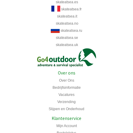
skateatsea.es
skateatsea.fr
skateatsea.it
skateatsea.no
skateatsea.ru
skateatsea.se
skateatsea.uk
Over ons
Over Ons
Bedrijfsinformatie
Vacatures
Verzending
Slijpen en Onderhoud
Klantenservice
Mijn Account
Bestelstatus