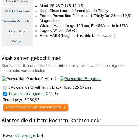
Extra Informatie
Maat: 38-46 EU / 5-13 US
Kuip: Glass fiber reinforced plastic Trinity
Ook Aanbevolen
Frame: Powerslide Elite casted, Trinity 3x125mm 12,5",
Magnesium
Verwante Producten
Wielen: Matter Image 125mm, F1 / 86A made in USA
Lagers: Wicked ABEC 9
Eigen Tags
Rem: HABS (height adjustable brake system)
Vragen
Vaak samen gekocht met
Klanten die dit product kochten, hebben ook vaak dit vaak in de volgende
combinatie van producten.
: Powerslide Swell Trinity Black Road 125 Skates
Powerslide vingerbel
€ 11,95
Totaal prijs:
€ 360,95
alles toevoegen aan winkelwagen
Klanten die dit item kochten, kochten ook:
Powerslide vingerbel