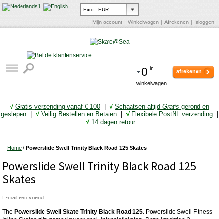
Mijn account
Winkelwagen
Afrekenen
Inloggen
0
in
afrekenen
winkelwagen
√
Gratis verzending vanaf € 10
0
|
√
Schaatsen altijd
Gratis
gerond en
geslepen
|
√
Veilig Bestellen en Betalen
|
√
Flexibele PostNL verzending
|
√
14 dagen retour
Home
/
Powerslide Swell Trinity Black Road 125 Skates
Powerslide Swell Trinity Black Road 125
Skates
E-mail een vriend
The
Powerslide Swell Skate Trinity Black Road 125
. Powerslide Swell Fitness