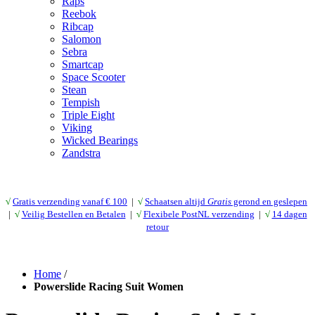
Raps
Reebok
Ribcap
Salomon
Sebra
Smartcap
Space Scooter
Stean
Tempish
Triple Eight
Viking
Wicked Bearings
Zandstra
√
Gratis verzending vanaf € 10
0
|
√
Schaatsen altijd
Gratis
gerond en geslepen
|
√
Veilig Bestellen en Betalen
|
√
Flexibele PostNL verzending
|
√
14 dagen
retour
Home
/
Powerslide Racing Suit Women