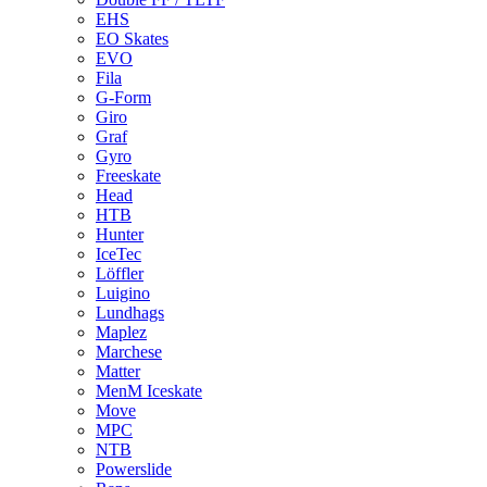
EHS
EO Skates
EVO
Fila
G-Form
Giro
Graf
Gyro
Freeskate
Head
HTB
Hunter
IceTec
Löffler
Luigino
Lundhags
Maplez
Marchese
Matter
MenM Iceskate
Move
MPC
NTB
Powerslide