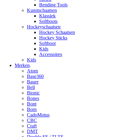
Bending Tools
Kunstschaatsen
Klassiek
Softboots
Hockeyschaatsen
Hockey Schaatsen
Hockey Sticks
Softboot
Kids
Accessoires
Kids
Merken
.
Atom
Base360
Bauer
Bell
Bionic
Bones
Bont
Born
CadoMotus
CBC
Craft
DMT
Double FF / TLTF