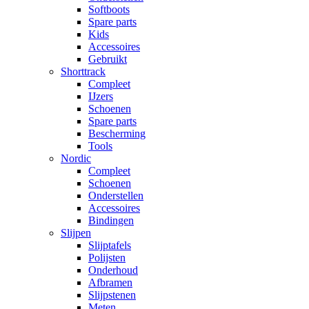
Softboots
Spare parts
Kids
Accessoires
Gebruikt
Shorttrack
Compleet
IJzers
Schoenen
Spare parts
Bescherming
Tools
Nordic
Compleet
Schoenen
Onderstellen
Accessoires
Bindingen
Slijpen
Slijptafels
Polijsten
Onderhoud
Afbramen
Slijpstenen
Meten