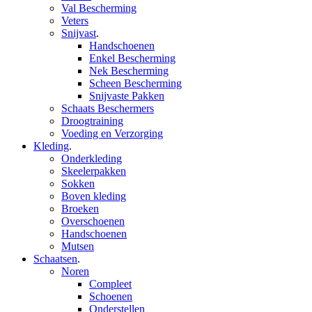
Val Bescherming
Veters
Snijvast
.
Handschoenen
Enkel Bescherming
Nek Bescherming
Scheen Bescherming
Snijvaste Pakken
Schaats Beschermers
Droogtraining
Voeding en Verzorging
Kleding
.
Onderkleding
Skeelerpakken
Sokken
Boven kleding
Broeken
Overschoenen
Handschoenen
Mutsen
Schaatsen
.
Noren
Compleet
Schoenen
Onderstellen