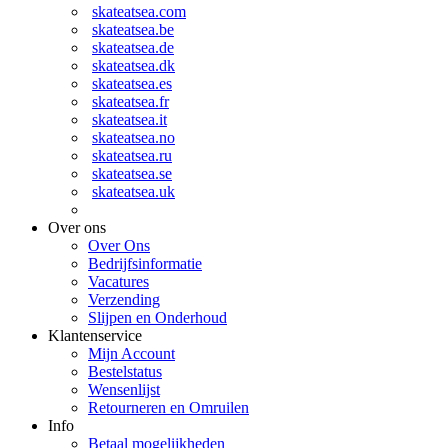
skateatsea.com
skateatsea.be
skateatsea.de
skateatsea.dk
skateatsea.es
skateatsea.fr
skateatsea.it
skateatsea.no
skateatsea.ru
skateatsea.se
skateatsea.uk
Over ons
Over Ons
Bedrijfsinformatie
Vacatures
Verzending
Slijpen en Onderhoud
Klantenservice
Mijn Account
Bestelstatus
Wensenlijst
Retourneren en Omruilen
Info
Betaal mogelijkheden