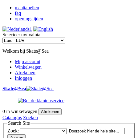
maattabellen
faq
openingstijden
Selecteer uw valuta
Welkom bij Skate@Sea
Mijn account
Winkelwagen
Afrekenen
Inloggen
Skate@Sea
0
in winkelwagen
Afrekenen
Catalogus
Zoeken
Search Site
Zoek:
Zoeken