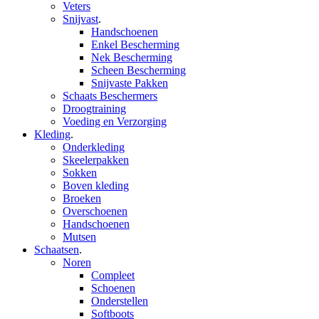
Veters
Snijvast
.
Handschoenen
Enkel Bescherming
Nek Bescherming
Scheen Bescherming
Snijvaste Pakken
Schaats Beschermers
Droogtraining
Voeding en Verzorging
Kleding
.
Onderkleding
Skeelerpakken
Sokken
Boven kleding
Broeken
Overschoenen
Handschoenen
Mutsen
Schaatsen
.
Noren
Compleet
Schoenen
Onderstellen
Softboots