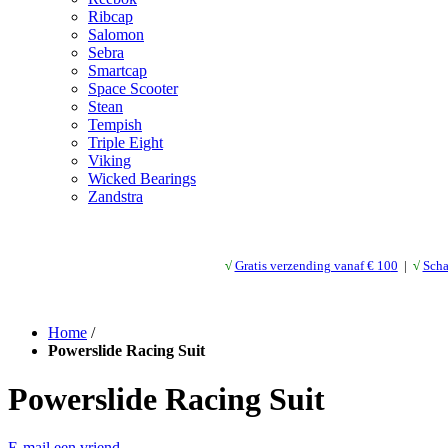
Ribcap
Salomon
Sebra
Smartcap
Space Scooter
Stean
Tempish
Triple Eight
Viking
Wicked Bearings
Zandstra
√
Gratis verzending vanaf € 10
0
|
√
Scha
Home
/
Powerslide Racing Suit
Powerslide Racing Suit
E-mail een vriend