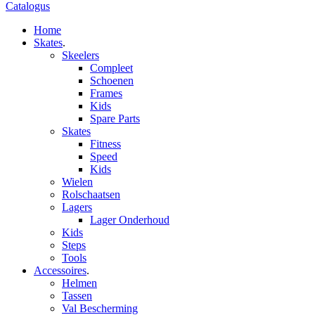
Catalogus
Home
Skates
.
Skeelers
Compleet
Schoenen
Frames
Kids
Spare Parts
Skates
Fitness
Speed
Kids
Wielen
Rolschaatsen
Lagers
Lager Onderhoud
Kids
Steps
Tools
Accessoires
.
Helmen
Tassen
Val Bescherming