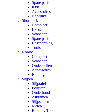
Spare parts
Kids
Accessoires
Gebruikt
Shorttrack
Compleet
IJzers
Schoenen
Spare parts
Bescherming
Tools
Nordic
Compleet
Schoenen
Onderstellen
Accessoires
Bindingen
Slijpen
Slijptafels
Polijsten
Onderhoud
Afbramen
Slijpstenen
Meten
Bending Tools