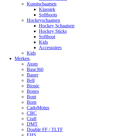
Kunstschaatsen
Klassiek
Softboots
Hockeyschaatsen
Hockey Schaatsen
Hockey Sticks
Softboot
Kids
Accessoires
Kids
Merken
.
Atom
Base360
Bauer
Bell
Bionic
Bones
Bont
Born
CadoMotus
CBC
Craft
DMT
Double FF / TLTF
EHS