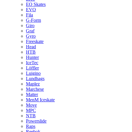
EO Skates
EVO
Fila
G-Form
Giro
Graf
Gyro
Freeskate
Head
HTB
Hunter
IceTec
Löffler
Luigino
Lundhags
Maplez
Marchese
Matter
MenM Iceskate
Move
MPC
NTB
Powerslide
Raps
Reebok