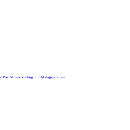
le PostNL verzending
|
√
14 dagen retour