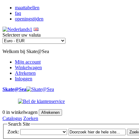
maattabellen
faq
openingstijden
Selecteer uw valuta
Welkom bij Skate@Sea
Mijn account
Winkelwagen
Afrekenen
Inloggen
Skate@Sea
0
in winkelwagen
Afrekenen
Catalogus
Zoeken
Search Site
Zoek:
Zoek