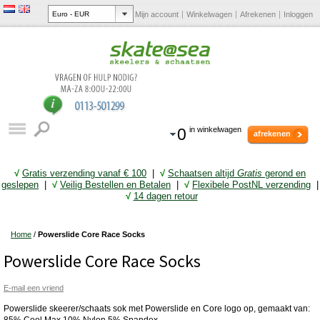
Mijn account
Winkelwagen
Afrekenen
Inloggen
0
in winkelwagen
afrekenen
√
Gratis verzending vanaf € 10
0
|
√
Schaatsen altijd
Gratis
gerond en
geslepen
|
√
Veilig Bestellen en Betalen
|
√
Flexibele PostNL verzending
|
√
14 dagen retour
Home
/
Powerslide Core Race Socks
Powerslide Core Race Socks
E-mail een vriend
Powerslide skeerer/schaats sok met Powerslide en Core logo op, gemaakt van:
85% Cool Max 10% Nylon 5% Spandex