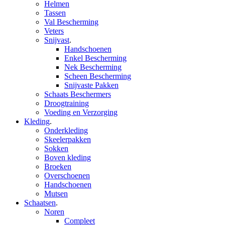
Helmen
Tassen
Val Bescherming
Veters
Snijvast
.
Handschoenen
Enkel Bescherming
Nek Bescherming
Scheen Bescherming
Snijvaste Pakken
Schaats Beschermers
Droogtraining
Voeding en Verzorging
Kleding
.
Onderkleding
Skeelerpakken
Sokken
Boven kleding
Broeken
Overschoenen
Handschoenen
Mutsen
Schaatsen
.
Noren
Compleet