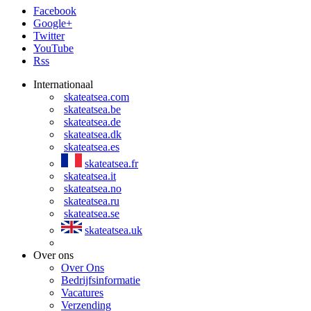
Facebook
Google+
Twitter
YouTube
Rss
Internationaal
skateatsea.com
skateatsea.be
skateatsea.de
skateatsea.dk
skateatsea.es
skateatsea.fr
skateatsea.it
skateatsea.no
skateatsea.ru
skateatsea.se
skateatsea.uk
Over ons
Over Ons
Bedrijfsinformatie
Vacatures
Verzending