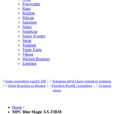
Powerslide
Raps
Reebok
Ribcap
Salomon
Sebra
Smartcap
Space Scooter
Stean
Tempish
Triple Eight
Viking
Wicked Bearings
Zandstra
√
Gratis verzending vanaf € 10
0
|
√
Schaatsen altijd
Gratis
gerond en geslepen
|
√
Veilig Bestellen en Betalen
|
√
Flexibele PostNL verzending
|
√
14 dagen
retour
Home
/
MPC Blue Magic XX-FIRM