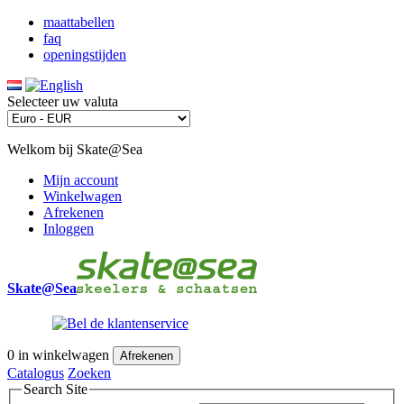
maattabellen
faq
openingstijden
Selecteer uw valuta
Welkom bij Skate@Sea
Mijn account
Winkelwagen
Afrekenen
Inloggen
Skate@Sea
0
in winkelwagen
Afrekenen
Catalogus
Zoeken
Search Site