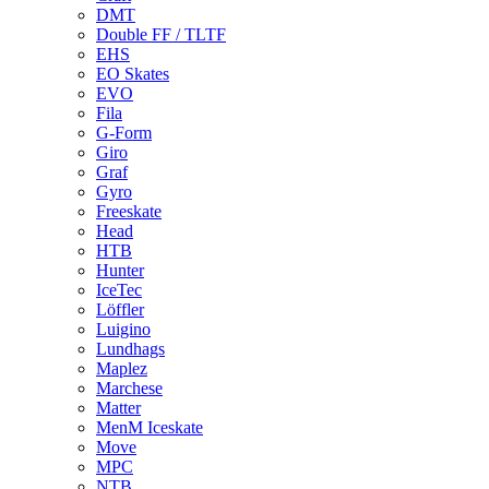
DMT
Double FF / TLTF
EHS
EO Skates
EVO
Fila
G-Form
Giro
Graf
Gyro
Freeskate
Head
HTB
Hunter
IceTec
Löffler
Luigino
Lundhags
Maplez
Marchese
Matter
MenM Iceskate
Move
MPC
NTB