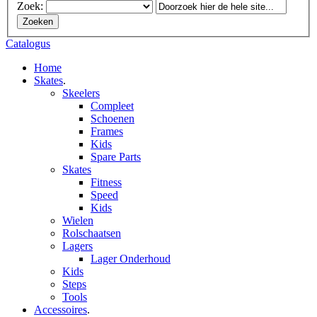
Zoek:
Zoeken
Catalogus
Home
Skates
.
Skeelers
Compleet
Schoenen
Frames
Kids
Spare Parts
Skates
Fitness
Speed
Kids
Wielen
Rolschaatsen
Lagers
Lager Onderhoud
Kids
Steps
Tools
Accessoires
.