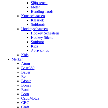
Slijpstenen
Meten
Bending Tools
Kunstschaatsen
Klassiek
Softboots
Hockeyschaatsen
Hockey Schaatsen
Hockey Sticks
Softboot
Kids
Accessoires
Kids
Merken
.
Atom
Base360
Bauer
Bell
Bionic
Bones
Bont
Born
CadoMotus
CBC
Craft