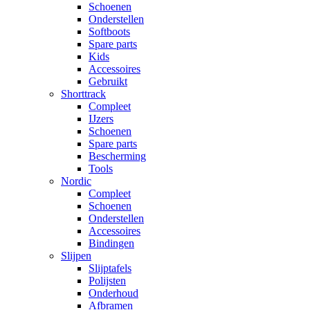
Schoenen
Onderstellen
Softboots
Spare parts
Kids
Accessoires
Gebruikt
Shorttrack
Compleet
IJzers
Schoenen
Spare parts
Bescherming
Tools
Nordic
Compleet
Schoenen
Onderstellen
Accessoires
Bindingen
Slijpen
Slijptafels
Polijsten
Onderhoud
Afbramen