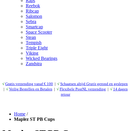
Raps
Reebok
Ribcap
Salomon
Sebra
Smartcap
Space Scooter
Stean
Tempish
Triple Eight
Viking
Wicked Bearings
Zandstra
√
Gratis verzending vanaf € 10
0
|
√
Schaatsen altijd
Gratis
gerond en geslepen
|
√
Veilig Bestellen en Betalen
|
√
Flexibele PostNL verzending
|
√
14 dagen
retour
Home
/
Maplez ST PB Cups