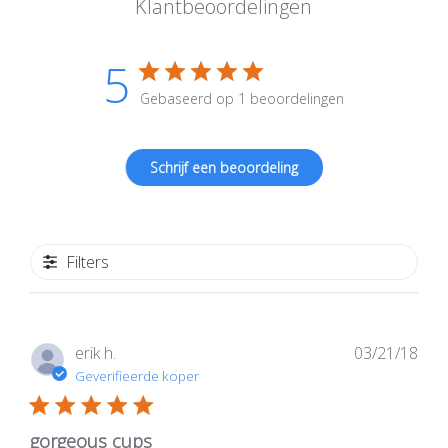
Klantbeoordelingen
5
Gebaseerd op 1 beoordelingen
Schrijf een beoordeling
Filters
Publ
erik h.
03/21/18
Geverifieerde koper
gorgeous cups