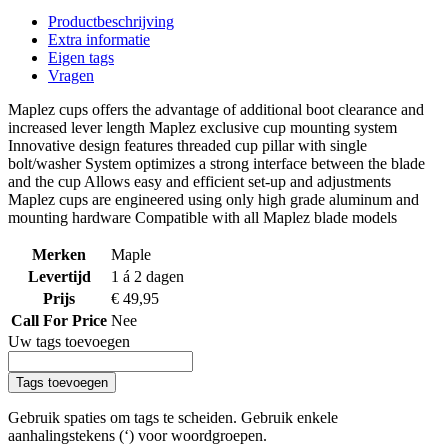
Productbeschrijving
Extra informatie
Eigen tags
Vragen
Maplez cups offers the advantage of additional boot clearance and
increased lever length Maplez exclusive cup mounting system
Innovative design features threaded cup pillar with single
bolt/washer System optimizes a strong interface between the blade
and the cup Allows easy and efficient set-up and adjustments
Maplez cups are engineered using only high grade aluminum and
mounting hardware Compatible with all Maplez blade models
Merken
Maple
Levertijd
1 á 2 dagen
Prijs
€ 49,95
Call For Price
Nee
Uw tags toevoegen
Tags toevoegen
Gebruik spaties om tags te scheiden. Gebruik enkele
aanhalingstekens (‘) voor woordgroepen.