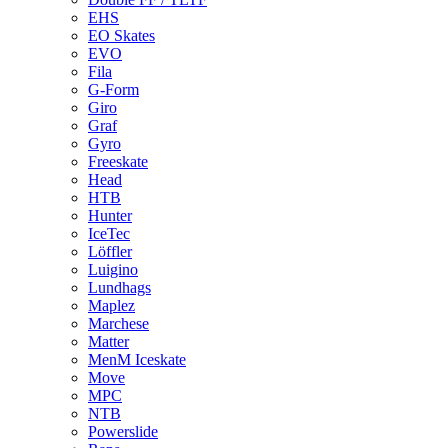
EHS
EO Skates
EVO
Fila
G-Form
Giro
Graf
Gyro
Freeskate
Head
HTB
Hunter
IceTec
Löffler
Luigino
Lundhags
Maplez
Marchese
Matter
MenM Iceskate
Move
MPC
NTB
Powerslide