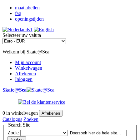
maattabellen
faq
openingstijden
Selecteer uw valuta
Welkom bij Skate@Sea
Mijn account
Winkelwagen
Afrekenen
Inloggen
Skate@Sea
0
in winkelwagen
Afrekenen
Catalogus
Zoeken
Search Site
Zoek:
Zoeken