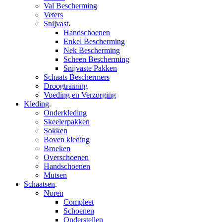
Val Bescherming
Veters
Snijvast
.
Handschoenen
Enkel Bescherming
Nek Bescherming
Scheen Bescherming
Snijvaste Pakken
Schaats Beschermers
Droogtraining
Voeding en Verzorging
Kleding
.
Onderkleding
Skeelerpakken
Sokken
Boven kleding
Broeken
Overschoenen
Handschoenen
Mutsen
Schaatsen
.
Noren
Compleet
Schoenen
Onderstellen