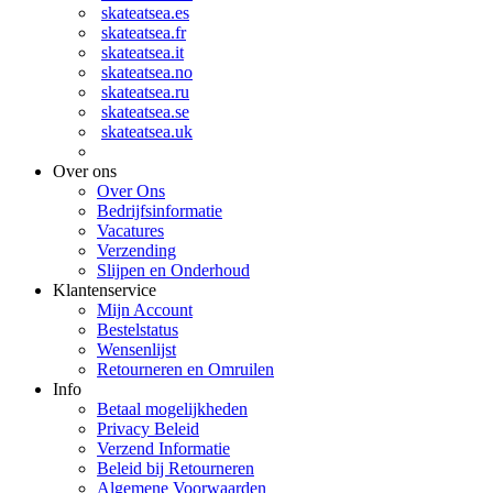
skateatsea.es
skateatsea.fr
skateatsea.it
skateatsea.no
skateatsea.ru
skateatsea.se
skateatsea.uk
Over ons
Over Ons
Bedrijfsinformatie
Vacatures
Verzending
Slijpen en Onderhoud
Klantenservice
Mijn Account
Bestelstatus
Wensenlijst
Retourneren en Omruilen
Info
Betaal mogelijkheden
Privacy Beleid
Verzend Informatie
Beleid bij Retourneren
Algemene Voorwaarden