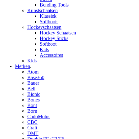
Bending Tools
Kunstschaatsen
Klassiek
Softboots
Hockeyschaatsen
Hockey Schaatsen
Hockey Sticks
Softboot
Kids
Accessoires
Kids
Merken
.
Atom
Base360
Bauer
Bell
Bionic
Bones
Bont
Born
CadoMotus
CBC
Craft
DMT
Double FF / TLTF