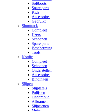
Softboots
Spare parts
Kids
Accessoires
Gebruikt
Shorttrack
Compleet
IJzers
Schoenen
Spare parts
Bescherming
Tools
Nordic
Compleet
Schoenen
Onderstellen
Accessoires
Bindingen
Slijpen
Slijptafels
Polijsten
Onderhoud
Afbramen
Slijpstenen
Meten