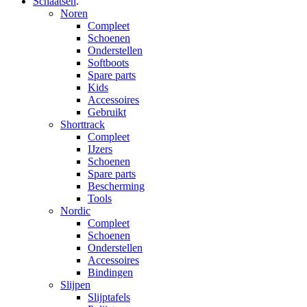
Schaatsen
.
Noren
Compleet
Schoenen
Onderstellen
Softboots
Spare parts
Kids
Accessoires
Gebruikt
Shorttrack
Compleet
IJzers
Schoenen
Spare parts
Bescherming
Tools
Nordic
Compleet
Schoenen
Onderstellen
Accessoires
Bindingen
Slijpen
Slijptafels