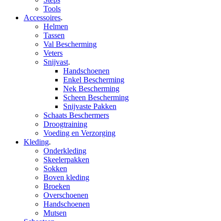
Tools
Accessoires
.
Helmen
Tassen
Val Bescherming
Veters
Snijvast
.
Handschoenen
Enkel Bescherming
Nek Bescherming
Scheen Bescherming
Snijvaste Pakken
Schaats Beschermers
Droogtraining
Voeding en Verzorging
Kleding
.
Onderkleding
Skeelerpakken
Sokken
Boven kleding
Broeken
Overschoenen
Handschoenen
Mutsen