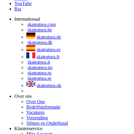
YouTube
Rss
Internationaal
skateatsea.com
skateatsea.be
skateatsea.de
skateatsea.dk
skateatsea.es
skateatsea.fr
skateatsea.it
skateatsea.no
skateatsea.ru
skateatsea.se
skateatsea.uk
Over ons
Over Ons
Bedrijfsinformatie
Vacatures
Verzending
Slijpen en Onderhoud
Klantenservice
Mijn Account