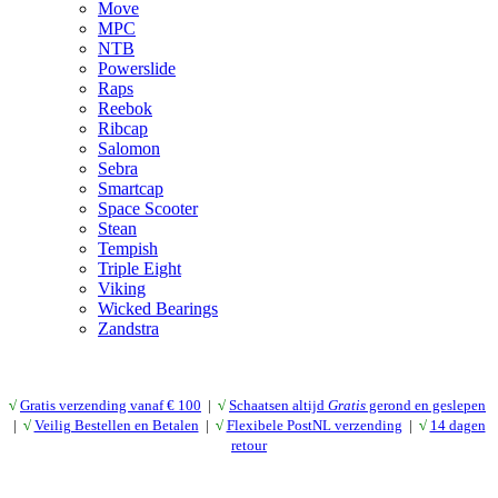
Move
MPC
NTB
Powerslide
Raps
Reebok
Ribcap
Salomon
Sebra
Smartcap
Space Scooter
Stean
Tempish
Triple Eight
Viking
Wicked Bearings
Zandstra
√
Gratis verzending vanaf € 10
0
|
√
Schaatsen altijd
Gratis
gerond en geslepen
|
√
Veilig Bestellen en Betalen
|
√
Flexibele PostNL verzending
|
√
14 dagen
retour