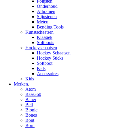
Polijsten
Onderhoud
Afbramen
Slijpstenen
Meten
Bending Tools
Kunstschaatsen
Klassiek
Softboots
Hockeyschaatsen
Hockey Schaatsen
Hockey Sticks
Softboot
Kids
Accessoires
Kids
Merken
.
Atom
Base360
Bauer
Bell
Bionic
Bones
Bont
Born