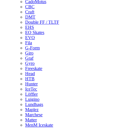
CadoMotus
CBC
Craft
DMT
Double FF / TLTF
EHS
EO Skates
EVO
Fila
G-Form
Giro
Graf
Gyro
Freeskate
Head
HTB
Hunter
IceTec
Löffler
Luigino
Lundhags
Maplez
Marchese
Matter
MenM Iceskate