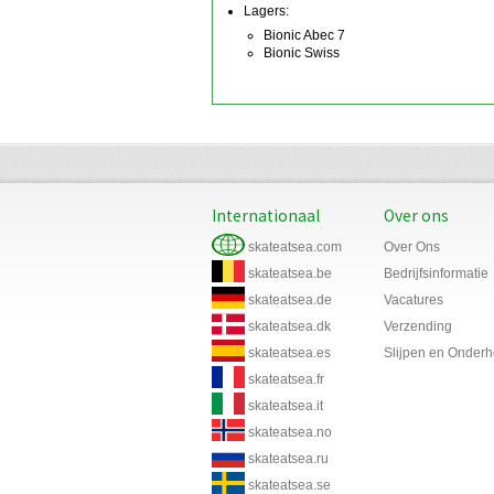
Lagers:
Bionic Abec 7
Bionic Swiss
Internationaal
Over ons
skateatsea.com
Over Ons
skateatsea.be
Bedrijfsinformatie
skateatsea.de
Vacatures
skateatsea.dk
Verzending
skateatsea.es
Slijpen en Onder
skateatsea.fr
skateatsea.it
skateatsea.no
skateatsea.ru
skateatsea.se