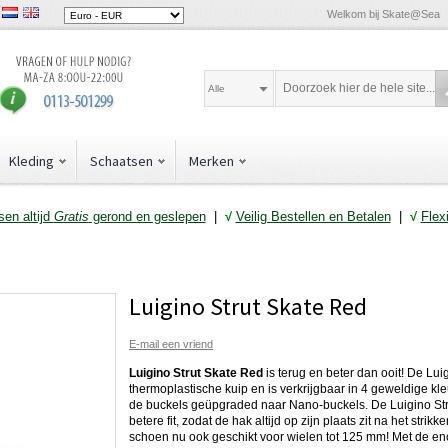
Welkom bij Skate@Sea
Alle
Kleding
Schaatsen
Merken
en altijd
Gratis
gerond en geslepen
|
√
Veilig Bestellen en Betalen
|
√
Flex
Luigino Strut Skate Red
E-mail een vriend
Luigino Strut Skate Red
is terug en beter dan ooit! De Lui
thermoplastische kuip en is verkrijgbaar in 4 geweldige kle
de buckels geüpgraded naar Nano-buckels. De Luigino Stru
betere fit, zodat de hak altijd op zijn plaats zit na het strik
schoen nu ook geschikt voor wielen tot 125 mm! Met de e