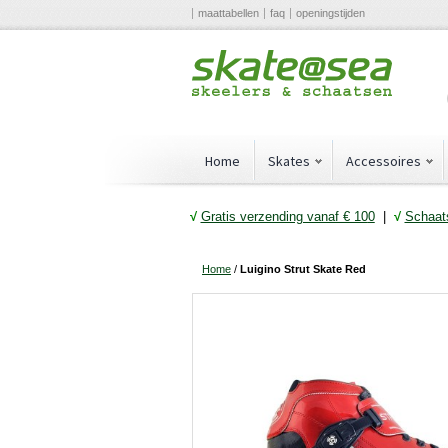
maattabellen
faq
openingstijden
Home
Skates
Accessoires
√
Gratis verzending vanaf € 10
0
|
√
Schaats
Home
/
Luigino Strut Skate Red