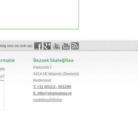
Volg ons nu ook op:
ormatie
Bezoek Skate@Sea
Parkzicht 7
tie
4414 AE Waarde (Zeeland)
ns?
Nederland
T. +31 (0)113 - 501299
E. info@skateatsea.nl
routebeschrijving