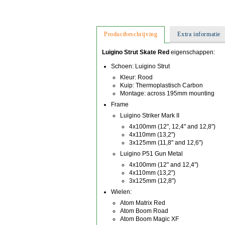
Productbeschrijving
Extra informatie
Luigino Strut Skate Red
eigenschappen:
Schoen: Luigino Strut
Kleur: Rood
Kuip: Thermoplastisch Carbon
Montage: across 195mm mounting
Frame
Luigino Striker Mark II
4x100mm (12", 12,4" and 12,8")
4x110mm (13,2")
3x125mm (11,8" and 12,6")
Luigino P51 Gun Metal
4x100mm (12" and 12,4")
4x110mm (13,2")
3x125mm (12,8")
Wielen:
Atom Matrix Red
Atom Boom Road
Atom Boom Magic XF