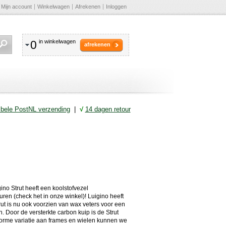
Mijn account
Winkelwagen
Afrekenen
Inloggen
0
in winkelwagen
afrekenen
ibele PostNL verzending
|
√
14 dagen retour
gino Strut heeft een koolstofvezel
uren (check het in onze winkel)! Luigino heeft
t is nu ook voorzien van wax veters voor een
ken. Door de versterkte carbon kuip is de Strut
norme variatie aan frames en wielen kunnen we