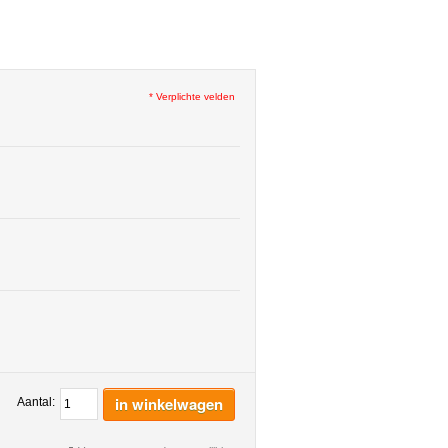
* Verplichte velden
in winkelwagen
Aantal: